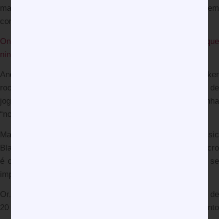
mas ainda assim o casino paga 0,02 % da receita total em
comissões de afiliados por esse clique inútil.
Onde jogar vídeo keno a dinheiro: a verdade nua e crua que
ninguém tem coragem de dizer
And no one complains about the 0,5 % de rake in poker
rooms, porque isso só aparece depois de três meses de
jogos. Mas quando o mesmo cassino lança uma campanha
“no deposit bonus”, a taxa de abandono sobe para 68 %.
Mas, se ainda assim queres apostar, experimenta o Classic
Blackjack com 4‑7‑8 betting system: a expectativa de lucro
é de -0,5 % por mão, o que prova que o casino nunca se
importa com a sua “ganha‑já”.
Or, se preferires slots, podes optar por um “quick spin” de
20 pés de rolagem, mas o retorno será tão efémero quanto