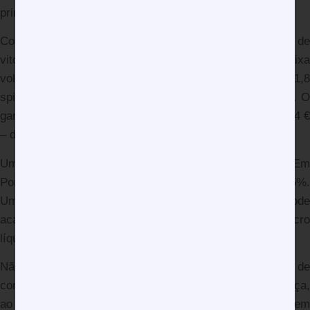
primeira aposta real.
Comparando a experiência, o Starburst tem um ciclo de
vitória a cada 2,4 spins; já um caça‑nas de baixa
volatilidade como o Lucky Leprechaun paga a cada 1,8
spins, mas o ganho médio é de apenas 0,02 € por spin. O
ganho total ao fim de 1.000 spins pode ser 20 € versus 24 €
– diferença mínima que não compensa o risco extra.
Um último ponto de cálculo: o imposto sobre ganhos. Em
Portugal, ganhos acima de 5.000 € são tributados a 25%.
Um jogador que acumula 6.000 € em bônus de 500 € pode
acabar pagando 125 € em impostos, diminuindo o lucro
líquido para 375 €.
Não há fórmula mágica, só números sujos e termos de
contrato que ninguém lê. Mas se ainda houver esperança,
ao menos que seja baseada em estatísticas reais e não em