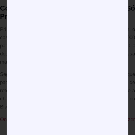
Como Identificar um Jogo que Não é Só
Promessa
Primeiro número a observar: a margem da casa. Se o
casino anunciar “payout de 98%”, multiplique 0,98 por 1.000
para ver que, em média, a cada 1.000 € apostados, 20 €
desaparecem para a casa. O 888casino exibe essa
margem em alguns slots, mas não em todos.
Segundo critério: a frequência de pagamento. Um slot que
paga 30 vezes por 100 spins tem probabilidade de 30% de
retorno imediato, comparado com um jogo de mesa onde a
chance de ganhar num único round pode ser 48% (como no
Blackjack com estratégia básica).
Onde jogar bingo Lisboa: a verdade que ninguém ousa dizer
RTP acima de 97%: escolha quase obrigatória.