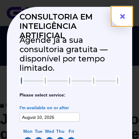
CONSULTORIA EM
INTELIGÊNCIA
ARTIFICIAL​
Agende já a sua
consultoria gratuita —
disponível por tempo
limitado.
Voltar
Please select service:
May 17, 2026
I'm available on or after
Jogos de Cassino
que Realmente
Mon
Tue
Wed
Thu
Fri