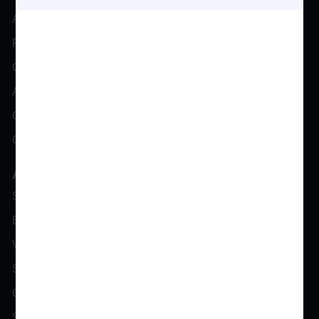
Agentes de IA
Plugins para Wordpress
Consultoria
APIs de Integrações
Growth Marketing
Growth Academy
Agentes de IA
SDR - Pré-venda
BDR - Prospecção
Venda
Suporte ao cliente
CS - Customer Success
Social Media