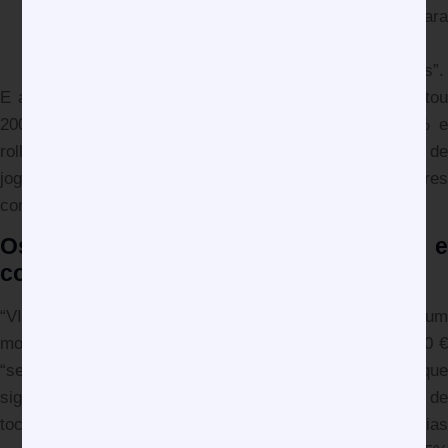
Volatilidade baixa: mais wins pequenos, ideal para
quem não tem bankroll de 5.000 €.
Rollover ≤ 20×: elimina a ilusão de “ganhos gratuitos”.
E agora, um exemplo concreto: um jogador que depositou
200 € no PokerStars, jogou um slot com RTP 97,5% e
rollover de 15×, acabou com 183 € depois de 5 dias de
jogo. A diferença de 17 € demonstra que até nas melhores
condições o casino ainda lucra.
Os Enganos das “Promoções de VIP” e
como evitá‑los
“VIP” soa como tratamento de realeza, mas na prática é um
motel barato com nova camada de tinta. Um bônus de 50 €
“sem depósito” costuma exigir um wagering de 50×, o que
significa que o jogador precisa apostar 2.500 € antes de
tocar o dinheiro. Se apostar 100 € por dia, levará 25 dias