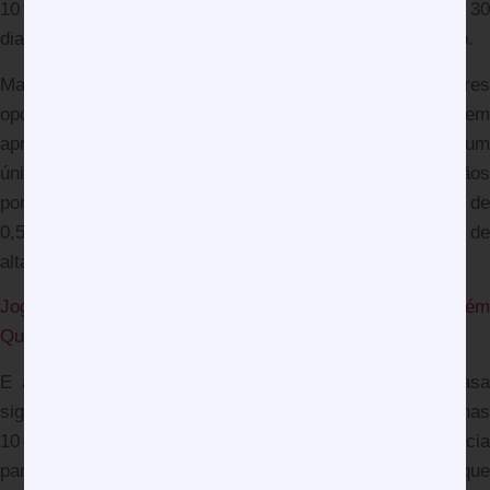
10 % do volume de apostas. Quando multiplicas isso por 30
dias, tens 300 € de lucro garantido só por taxa de serviço.
Mas há jogos de mesa que parecem oferecer melhores
oportunidades. No poker, uma mão de par d’Ás tem
aproximadamente 42 % de chance de ganhar contra um
único oponente. Se apostas 15 € por mão, e jogas 50 mãos
por sessão, o teu investimento é 750 €. Com um win rate de
0,5 €, ganhas 375 € – metade do que perdes em slots de
alta volatilidade.
Jogo Bingo Slots é Confiável? A Verdade Que Ninguém
Quer Ouvir
E ainda tem o baccarat, cujo 1 % de vantagem da casa
significa que, em 1 000 € apostados, o casino retém apenas
10 €. Contudo, a maioria dos jogadores não tem paciência
para jogar 100 rondas; preferem 10‑15 spins em slots, que