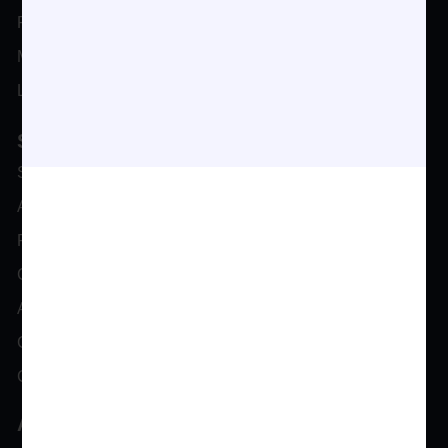
Política de Privacidade
Maus Dados Salvos
Livro de Reclamações
Serviços
Software à Medida
Agentes de IA
Plugins para Wordpress
Consultoria
APIs de Integrações
Growth Marketing
Growth Academy
Agentes de IA