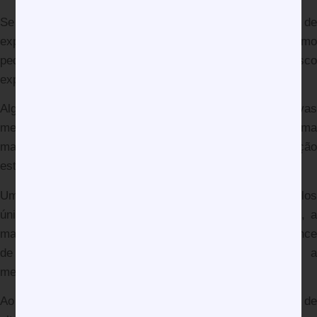
Se um jogador ocupa 3 linhas simultâneas, a diferença de
exposição de risco vai de 0,30 € a 15 €, ilustrando como
pequenas alterações de parâmetros aumentam o risco
exponencialmente.
Alguns gamers novatos confiam que 2026 vai trazer “novas
mecânicas”, mas a maioria dos lançamentos usa a mesma
matriz 5 × 3, apenas com temas diferentes – uma variação
estética que não altera a probabilidade subjacente.
Uma comparação esclarecedora: o número de símbolos
únicos em um slot clássico de 2020 era 12; em 2026, a
maioria dos jogos ainda usa entre 12 e 14, então a chance
de alinhar símbolos raros permanece praticamente a
mesma.
Ao analisar a taxa de volatilidade, percebe‑se que slots de