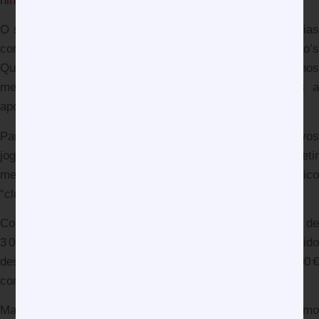
ninguém quer admitir
O slot Starburst, com volatilidade baixa, oferece 10 vitórias
consecutivas em média a cada 200 spins; já Gonzo’s
Quest, de volatilidade alta, entrega apenas 2 vitórias nos
mesmos 200 spins, mas com pagamentos de até 8× a
aposta.
Para quem acredita que 2026 trará um boom de novos
jogos, a realidade é que 7 dos 10 novos títulos vão repetir
mecânicas de “cascata” já saturadas, como o clássico
“cluster pays”.
Com 1 000 spins grátis, a expectativa de ganho bruto é de
3 000 €, mas ao aplicar a margem da casa, o lucro líquido
despenca para 2 760 € – ainda menos que apostar 100 €
com risco real.
Mas, e se o jogador usar o “gift” de 20 giros como