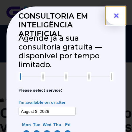
CONSULTORIA EM
INTELIGÊNCIA
ARTIFICIAL​
Agende já a sua
consultoria gratuita —
disponível por tempo
limitado.
Voltar
Please select service:
May 17, 2026
I'm available on or after
O jogo do keno ao
vivo destrói as
Mon
Tue
Wed
Thu
Fri