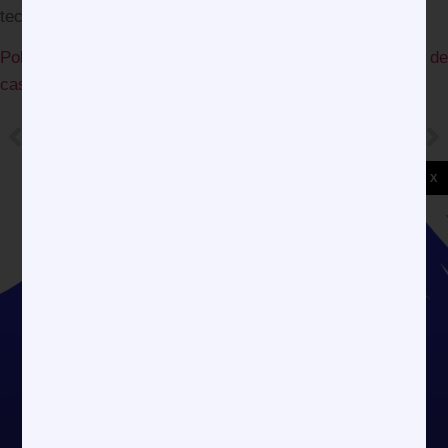
teclas. O pobre design arruina toda a experiência.
Poker que paga mesmo: A verdade fria por trás dos “gift” de
cassino
ANTERIOR
PRÓXIMO
5Gringos jogue instantâneo sem registo Portugal: a ilusão que não paga as contas
Casino Revolut Depósito Mínimo: O Número que Despista os Ingênuos
Email
WhatsApp
LinkedIn
X
Eleve o seu
negócio ao
próximo