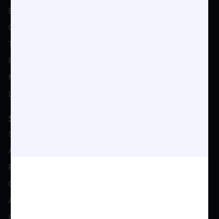
Blog
Contactos
Termos e Condições
Política de Privacidade
Maus Dados Salvos
Livro de Reclamações
Serviços
Software à Medida
Agentes de IA
Plugins para Wordpress
Consultoria
APIs de Integrações
Growth Marketing