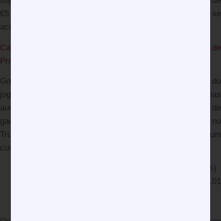
superiores ao dealer. O retorno de €500 em uma banca de
€5 000 torna‑se insignificante quando o spread de 1,2 % se
acumula ao longo de 500 mãos.
Caça Níqueis Jackpot Progressivo Online: O Labirinto de
Promessas Que Nunca Se Fecha
Gonzo’s Quest ensina talvez mais sobre a psicologia do
jogador do que qualquer livro. Cada queda de 2x nas linhas
aumenta a volatilidade em 12 %, enquanto a expectativa de
ganho diminui 0,7 % por rodada. O mesmo acontece no
Truco online, onde a estratégia de “cantar” 3 pontos tem um
custo de 0,4 % se o adversário não cooperar.
Regra do dealer: stand on 17 (reduz ganho em 0,2 %)
Aposta mínima: €2 (custo de oportunidade de €0,01
por rodada)
Risco de “tie” em baccarat: 14 % das mãos