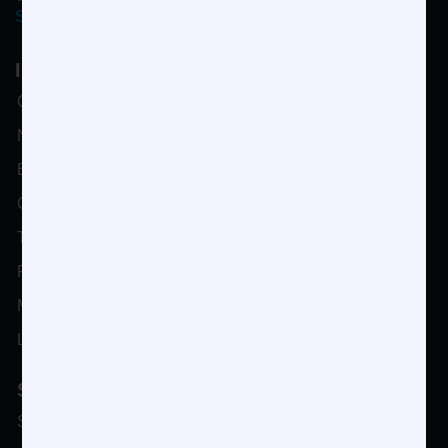
Saiba Mais
Institucional
Quem somos
Nossos Serviços
Blog
Contactos
Termos e Condições
Política de Privacidade
Maus Dados Salvos
Livro de Reclamações
Serviços
Software à Medida