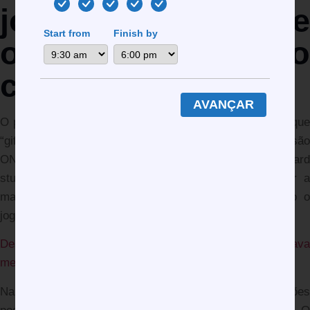
joga: a verdade que
Start from
Finish by
os promoters não
contam
AVANÇAR
O primeiro obstáculo não é a baralho, mas a ilusão de que
“gift” de bônus vale alguma coisa; os casinos não são
ONGs e ninguém oferece dinheiro grátis. Quando os 7‑card
stud aparecem na tela, o algoritmo já está a contar a
margem de 1,5 % que o operador mantém, enquanto o
jogador só vê as cores brilhantes.
Descobri onde jogar craps nos Açores e não esperava
menos do que o habitual caos
Na prática, 3 + 2 cartas iniciais criam 10 combinações