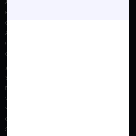
Agentes de IA
Plugins para Wordpress
Consultoria
APIs de Integrações
Growth Marketing
Growth Academy
Agentes de IA
SDR - Pré-venda
BDR - Prospecção
Venda
Suporte ao cliente
CS - Customer Success
Social Media