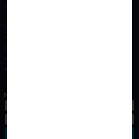
SDR - Pré-venda
BDR - Prospecção
Venda
Suporte ao cliente
CS - Customer Success
Social Media
Artigo de Blog com SEO
Personalizado
Newsletter
Registar