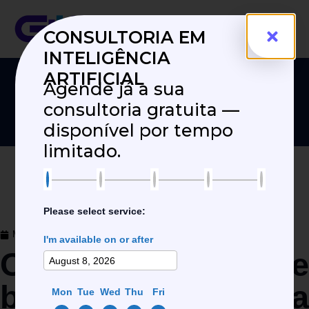
CONSULTORIA EM
INTELIGÊNCIA
ARTIFICIAL​
Agende já a sua
consultoria gratuita —
disponível por tempo
limitado.
Voltar
Please select service:
May 17, 2026
I'm available on or after
O mito do jogo de
bingo que ganha
Mon
Tue
Wed
Thu
Fri