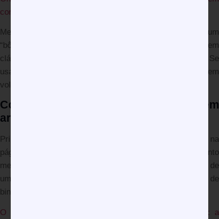
conta
Mesmo as promoções “VIP” de Estoril, que prometem um
“bônus de boas‑vindas de 100 % até 200 euros”, escondem
cláusulas que exigem um rollover de 30 vezes o bônus. Se
usar 200 euros, o jogador tem que gerar 6 000 euros em
volume de jogo antes de poder retirar algo.
Como lidar com a legalidade sem cair em
armadilhas de marketing
Primeiro passo: verifique sempre o número da licença na
página de “Termos e Condições”. Se o documento
mencionar o código “SL1001‑2022”, saiba que se trata de
uma licença de jogo de casino, não de bingo. A licença de
bingo tem o prefixo “BI”.
O “bónus de poker ao vivo” que ninguém lhe contou: a