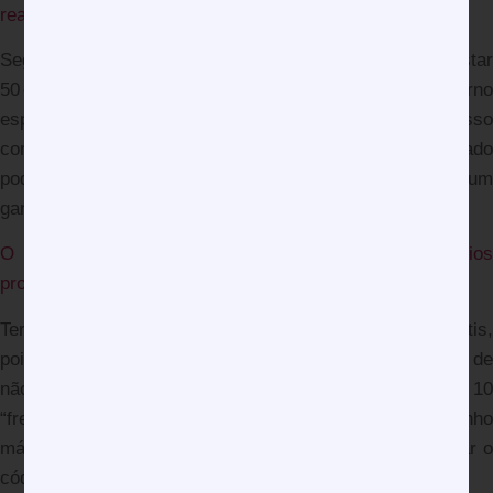
realidade fria por trás das promessas
Segundo, calcule o “custo de oportunidade”. Se gastar
50 euros em um bingo cujo payout médio é 84 %, o retorno
esperado é 42 euros, logo perde 8 euros. Compare isso
com um slot de volatilidade média onde o retorno esperado
pode ser 96 euros por cada 100 euros apostados – um
ganho de 12 euros a mais ao longo de 10 sessões.
O melhor casino de craps não é o que os anúncios
prometem
Terceiro, evite confiar em “free spins” que prometem grátis,
pois o único “gratuito” real é o custo de oportunidade de
não jogar outro jogo mais rentável. Se um site oferece 10
“free spins” com valor máximo de 0,10 euro cada, o ganho
máximo é 1 euro, enquanto o gasto mínimo para habilitar o
código promocional pode ser 20 euros.