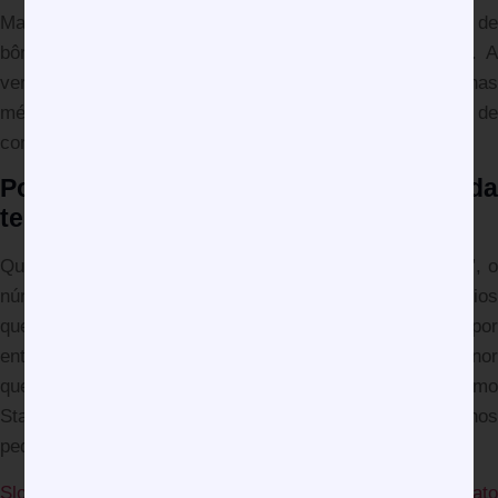
Mas há quem tente contornar a regra usando “gift” de
bônus para alegar que tudo está dentro da legalidade. A
verdade? O cassino não entrega presentes, entrega apenas
métricas de risco calculado, como se fosse uma escola de
contabilidade ao contrário.
Por que a maioria das plataformas ainda
tenta vender bingo como “legal”?
Quando a Bet.pt lança um produto chamado “Bingo VIP”, o
número 5 aparece em cada tela, lembrando aos usuários
que apenas 5 % dos jogos são realmente auditados por
entidades independentes. Essa taxa de auditoria é menor
que a taxa de pagamento de 92 % de um slot como
Starburst, onde a volatilidade baixa garante ganhos
pequenos mas frequentes.
Slots mitologia grega online: Quando Zeus fica mais barato