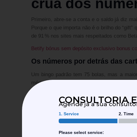
crua dos núme
Primeiro, abre‑se a conta e o saldo já diz mai
Porque o que importa não é o brilho do “gift
de 91 % nos sites mais respeitados como Bet
Betify bónus sem depósito exclusivo bonus c
Os números por detrás das car
Um bingo padrão tem 75 bolas, mas a maiori
média, 14 €. Ou seja, 2 € x 5 = 10 € de inves
O cassino em Estoril Portugal não é um parq
CONSULTORIA EM
Agende já a sua consultor
Comparar isso com um slot como Starburst fa
1. Service
2. Time
10‑x em 5 % das vezes. Já no bingo, a probab
Investimento tipico: 2 € por cartela
Please select service: