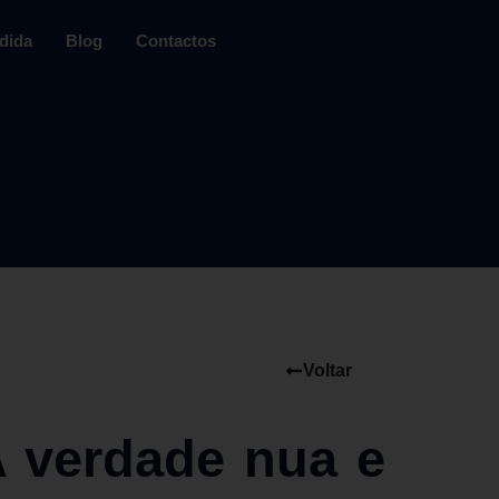
dida
Blog
Contactos
Voltar
 verdade nua e