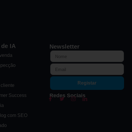
 de IA
Newsletter
-venda
specção
Registar
cliente
Redes Sociais
omer Success
ia
Blog com SEO
ado