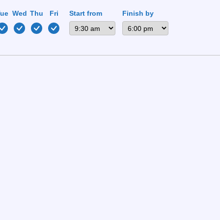
% de retorno)
Tue
Wed
Thu
Fri
Start from
Finish by
termos de serviço: a maioria dos bingos tem um “capping”
to desaparece como um “free spin” que nunca chega ao teu 
ing que Não Vale um Cêntimo
P
e oferece 0,5 % de cash‑back a quem já aposta 5 000 
o de tinta fresca do que em qualquer conforto real. O cálcul
 1,5 % que reduz ainda mais o lucro. Por exemplo, sacas 20
 quase no zero.
de processamento. Alguns sites levam 48 horas a validar
 dias úteis. No fim das contas, o “VIP” parece mais um 