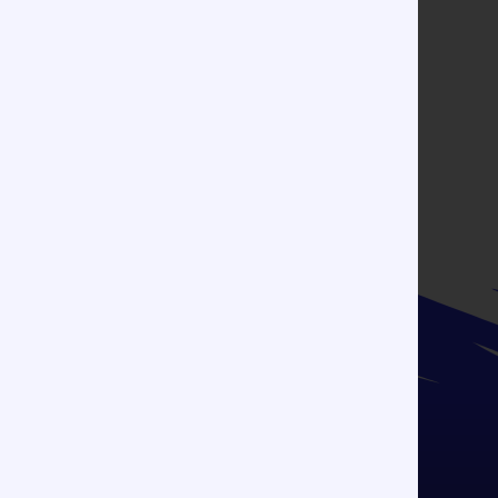
PRÓXIMO
go caça niqueis gratis: Quando a “promoção” não paga as contas
Email
WhatsApp
LinkedIn
X
negócio ao