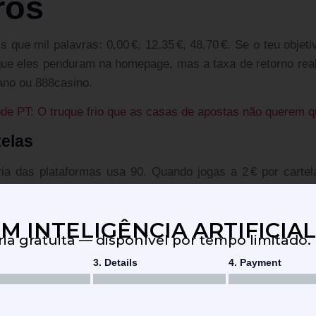
ros
s que mil palavras: 0,00 €, 12,35 €, 48,70 €. Se o teu objet
” que eles penduram na homepage, mas a taxa de retorno real
ano ou 888casino.
ode PT: O truque frio que as casas de apostas não querem 
telas
a das plataformas usa 90. Quando jogas a 2 € por carte
timento, 14 € de retorno, 40 % de lucro bruto – se a casa n
ue de diversão, é uma calculadora de perdas com luzes de 
 INTELIGÊNCIA ARTIFICIAL​
ia gratuita — disponível por tempo limitado.
z sentido apenas para quem gosta de volatilidade; Starbu
3. Details
4. Payment
ilidade de ganhar alguma coisa em cada carta é de 0,13 % 