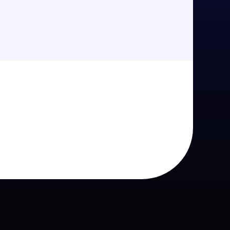
l
ar, sem surpresas. O nosso
aticado no mercado e
do tempo habitual. Além disso,
alinhado com as necessidades
 nem funcionalidades que não