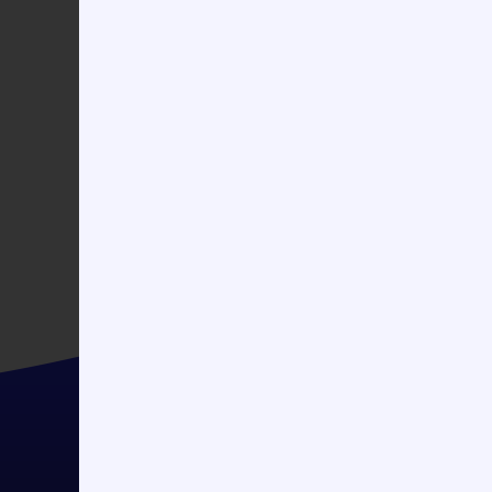
ANTERIOR
Jogos de Bingo: O Desastre Que Ninguém Te Contou