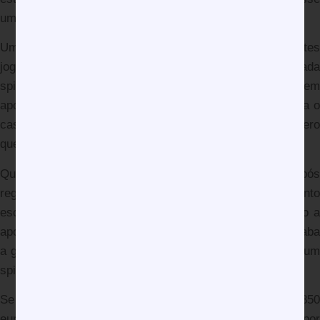
um filme de arte‑pop de 12 minutos.
Um exemplo prático: num mês, 12 jogadores diferentes
jogaram 5.000 spins cada um em um slot de piratas. Cada
spin custou 1,20 euros, totalizando 720.000 euros em
apostas. O payout total foi de 590.400 euros, o que deixa o
cassino com 129.600 euros – 18% de lucro, um número
que nem um investidor de bolsa acharia surpreendente.
Quando o cassino oferece um “gift” de 20 giros grátis após
registar, a frase parece generosa, mas o regulamento
esconde que esses giros só podem ser usados quando a
aposta mínima é 2 euros. Assim, quem aceita o “gift” acaba
a gastar, no mínimo, 40 euros antes de conseguir fazer um
spin efetivo.
Se comparar o custo de vida em Lisboa (cerca de 850
euros mensais) com o gasto médio de 30 euros por