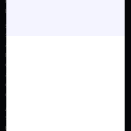
Maus Dados Salvos
Livro de Reclamações
Serviços
Software à Medida
Agentes de IA
Plugins para Wordpress
Consultoria
APIs de Integrações
Growth Marketing
Growth Academy
Agentes de IA
SDR - Pré-venda
BDR - Prospecção