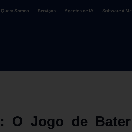
Quem Somos
Serviços
Agentes de IA
Software à Me
: O Jogo de Bate