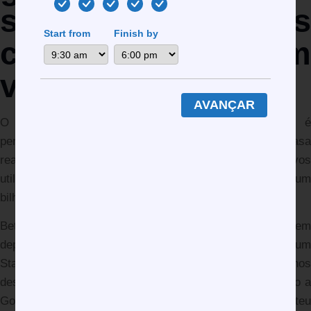
sujo que os
Start from
Finish by
casinos adoram
vender como “gift”
AVANÇAR
O primeiro obstáculo ao “jogar roleta auto grátis” é
perceber que 0,001% das vezes o algoritmo da casa
realmente deixa o jogador ganhar. 23% dos novos
utilizadores acreditam que um spin gratuito equivale a um
bilhete de lotaria, mas a matemática diz o contrário.
Betclic, por exemplo, oferece um bônus de 10 spins sem
depósito, mas cada spin tem 1,5x a volatilidade de um
Starburst regular, o que significa que a maioria dos ganhos
desaparece antes mesmo de tocar no bolso. Comparado a
Gonzo’s Quest, onde a queda de pedra pode dobrar o teu