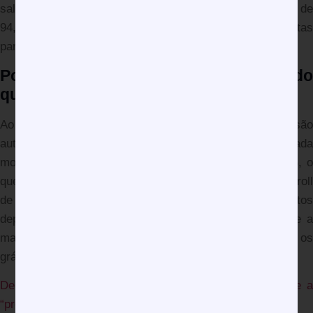
saldo, a roleta automática tem a mesma taxa de retorno de
94,78% e ainda assim o casino conta 84 linhas de apostas
para confundir.
Por que a roleta automática atrai mais do
que a clássica
Ao contrário das 37 casas da roleta europeia, a versão
automática conta com 5 modos de jogada diferentes; cada
modo altera a probabilidade de cair vermelho por 0,2%, o
que parece insignificante até perceberes que o teu bankroll
de 50 euros pode evaporar em 7 rodadas. 2 minutos
depois, já estás a observar a mesma tela de 720p que a
maioria dos sites de slot usam para “apresentar” os
gráficos.
Deposite com Neteller nos casinos e descubra por que a
“promoção grátis” nunca paga o jantar