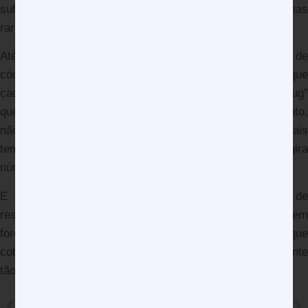
suficiente para levar a um abandono precoce, mas
raramente é mencionada nos termos de serviço.
Até agora, nenhum jogador inteligente contou as linhas de
código que sustentam a roleta automática, mas é certo que
cada linha extra de script aumenta a probabilidade de “bug”
que favorece o casino. O “gift” de spins gratuitos, portanto,
não é um presente – é uma isca para que gastes mais
tempo e dinheiro em uma máquina que simplesmente gira
números aleatórios.
E ainda me pergunto por que o layout da página de
resultados tem tipografia de 9pt, impossível de ler sem
forçar a vista. Não dá para acreditar que um casino que
cobra 5% de comissão ainda tem a audácia de usar fonte
tão diminuta.
ANTERIOR
PRÓXIMO