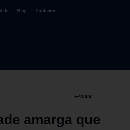
dida
Blog
Contactos
Voltar
dade amarga que