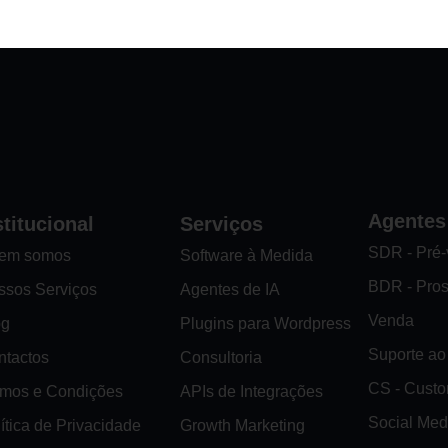
Agentes
stitucional
Serviços
SDR - Pré
em somos
Software à Medida
BDR - Pro
ssos Serviços
Agentes de IA
Venda
og
Plugins para Wordpress
Suporte ao 
ntactos
Consultoria
CS - Cust
rmos e Condições
APIs de Integrações
Social Med
ítica de Privacidade
Growth Marketing