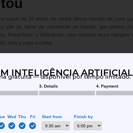
ntou
 o saque de 37 euros da minha última sessão de cash ga
ira são as taxas de conversão de moeda, que podem che
ano, PokerStars e 888casino—tem mantido essa margem 
ito” nunca paga a conta.
da bem paga
IP”
 INTELIGÊNCIA ARTIFICIAL​
ia gratuita — disponível por tempo limitado.
 no depósito, o que realmente acontece é que o jogador r
3. Details
4. Payment
a um retorno efetivo de cerca de 0,02 % sobre o fundo origin
a aposta num piscar de olhos, mas a probabilidade de gan
 com estratégia matemática.
ônus” ignoram
Tue
Wed
Thu
Fri
Start from
Finish by
os e decides jogar nos torneios “Sit & Go” de 5 euros cada