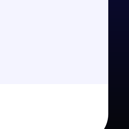
negócio ao
l
ar, sem surpresas. O nosso
aticado no mercado e
do tempo habitual. Além disso,
alinhado com as necessidades
 nem funcionalidades que não