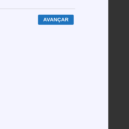
 que a maioria dos bônus “free spin” lhe dá,
 a roleta dos caça-níqueis.
AVANÇAR
uns sites ainda usa fontes de 9 pt, o que faz
ria dos jogadores não nota até que o tempo de
ocrático.
 letras douradas, como se fosse algum sinal de
 própria banca parece um motel barato recém-
pequeno que parece ter sido desenhado por um