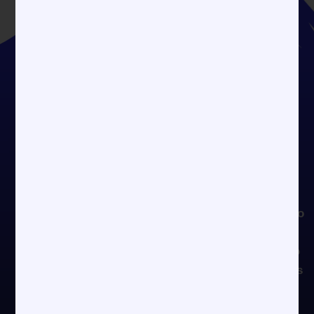
Eleve o seu
negócio ao
próximo
nível
Aqui sabe exatamente
quanto vai pagar, sem
surpresas. O nosso preço
médio é 30 a 40% abaixo
do praticado no mercado
e entregamos os projetos
em 40 a 50% do tempo
habitual. Além disso,