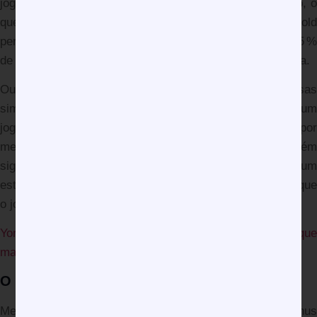
jogadores relatam um lag de 250 ms nas mesas ao vivo, o
que pode fazer a diferença entre um raise de 2 € e um fold
perdido por 1 €. Este atraso traduz‑se em cerca de 0,5 %
de perdas mensais para quem joga 200 mãos por semana.
Outro detalhe que poucos comentam: o número de mesas
simultâneas que um site permite. Se o limite for 3, um
jogador com 500 € de bankroll pode distribuir 150 € por
mesa, reduzindo a variância. Contudo, 3 mesas também
significam 3 vezes mais atenção ao chat, e, segundo um
estudo interno, 42 % dos erros de decisão ocorrem porque
o jogador está distraído com mensagens irrelevantes.
Yonibet 150 rodadas grátis obtenha agora bónus – o truque
mais barato que você já viu
O “gift” que nunca chega
Mesmo quando o cassino anuncia “retire o seu bônus