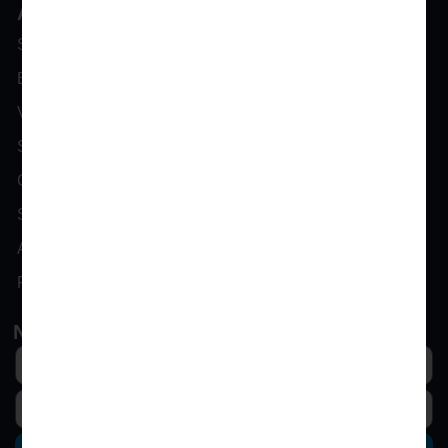
Agentes de IA
SDR - Pré-venda
BDR - Prospecção
Venda
Suporte ao cliente
CS - Customer Success
Social Media
Artigo de Blog com SEO
Personalizado
Newsletter