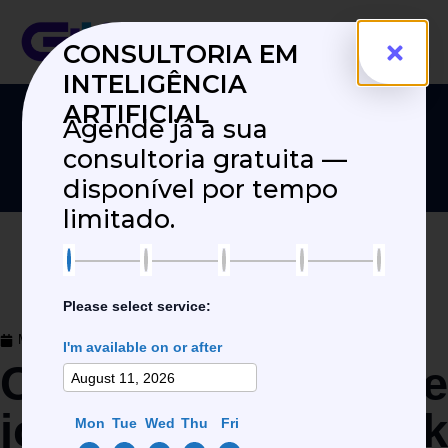
CONSULTORIA EM
INTELIGÊNCIA
ARTIFICIAL​
Agende já a sua
consultoria gratuita —
disponível por tempo
limitado.
Voltar
Please select service:
May 17, 2026
I'm available on or after
O pesadelo de
jogar blackjack
Mon
Tue
Wed
Thu
Fri