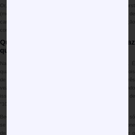
Or, pensa nisto: a velocidade de um spin de Starburst
(menos de 1 s) faz o blackjack parecer um passeio de
carro antigo num trânsito de 80 km/h. A sensação de “ação
contínua” não traduz lucro, apenas esgota a paciência.
Quando a UI de um jogo te faz
questionar a própria existência
Na prática, o que realmente irrita não é a matemática. É
quando o botão “Hit” desaparece num canto pixelado depois
de 7 cliques, exigindo que redimensiones a janela três
vezes para o 1080p. O desenvolvedor poderia ter evitado
isso, mas preferiu concentrar-se em criar um banner de
“100% de bônus” que, como dizem, nunca paga.
Because the real terror is um pequeno ícone de som que só
se ativa quando o volume está no máximo, mas o teu fone
de ouvido está desligado, e ainda assim tens que ouvir o