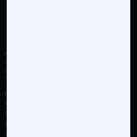
Nosso diferencial está na combinação entre
velocidade de entrega, qualidade técnica e
visão estratégica.
Saiba Mais
Institucional
Quem somos
Nossos Serviços
Blog
Contactos