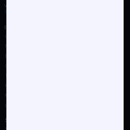
visão estratégica.
Saiba Mais
Institucional
Quem somos
Nossos Serviços
Blog
Contactos
Termos e Condições
Política de Privacidade
Maus Dados Salvos
Livro de Reclamações
Serviços
Software à Medida