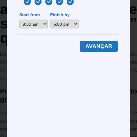
apostas 150 free
Start from
Finish by
spins: o “presente”
que não vale nada
AVANÇAR
Depois de analisar 27 termos de promoções de casinos,
ficou claro que 150 free spins sem requisitos de apostas
são apenas um truque para desviar a atenção dos
verdadeiros custos.
Por que 150 “free spins” não são de fato
gratuitos
Imagine receber 150 giros numa slot como Starburst, onde
cada giro tem uma volatilidade média de 2,5 % e, em
média, devolve €0,98 por €1 apostado. Se cada spin custar