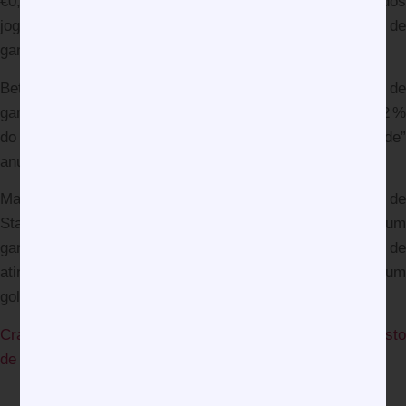
€0,10, o valor teórico máximo é €15, mas a maioria dos
jogadores termina com €5 ou menos após o primeiro lote de
ganhos.
Betano, por exemplo, oferece esses spins com um limite de
ganho de €30 nas primeiras 24 horas; isto equivale a 2 %
do total possível, o que demonstra que a “liberdade”
anunciada está limitada por um teto matemático.
Mas e se o jogador decide usar Gonzo’s Quest em vez de
Starburst? A volatilidade alta de Gonzo pode gerar um
ganho de €2,50 num único spin, porém a probabilidade de
atingir esse pico é cerca de 0,04 % – praticamente um
golpe de azar.
Cracks de Craps com Dealer ao Vivo: O Verdadeiro Custo
de Jogar no Real
150 spins × €0,10 = €15 potencial bruto