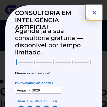
CONSULTORIA EM
INTELIGÊNCIA
ARTIFICIAL​
Agende já a sua
consultoria gratuita —
disponível por tempo
limitado.
Voltar
Please select service:
May 17, 2026
I'm available on or after
Ganhar dinheiro
jogando bingo
Mon
Tue
Wed
Thu
Fri