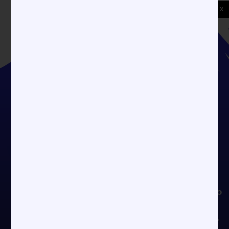
Email
WhatsApp
LinkedIn
X
Eleve o seu
negócio ao
próximo
nível
Aqui sabe exatamente
quanto vai pagar, sem
surpresas. O nosso preço
médio é 30 a 40% abaixo
do praticado no mercado