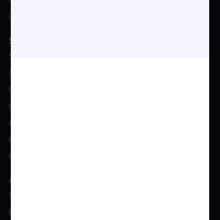
Livro de Reclamações
Serviços
Software à Medida
Agentes de IA
Plugins para Wordpress
Consultoria
APIs de Integrações
Growth Marketing
Growth Academy
Agentes de IA
SDR - Pré-venda
BDR - Prospecção