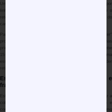
Um cálculo rápido: se um cartaz de bingo paga 10 € por
linha completa e a taxa de acerto é 1 em 75, então o
retorno esperado por cartão é 0,13 €, enquanto o custo do
cartão já pode ser 0,50 € – perda de 0,37 € por jogada.
Para ilustrar, vamos analisar a prática de “bingo booster”
promovida pela 888casino, que oferece 15 % de bônus nas
primeiras 3 recargas. Se o jogador deposita 100 €, recebe
15 € extra, mas o requisito de rollover de 30x transforma
esses 115 € em 3 450 € de volume de jogo antes de poder
retirar nada.
Estratégias que parecem plausíveis – e
fracassam na prática
Estratégia nº 1: comprar múltiplos cartões para aumentar a
cobertura de números. Se gastar 0,50 € por cartão e
comprar 50 cartões, o investimento sobe a 25 €. Mesmo