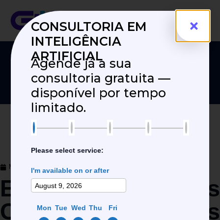
CONSULTORIA EM
INTELIGÊNCIA
ARTIFICIAL​
Agende já a sua
consultoria gratuita —
disponível por tempo
limitado.
Voltar
Please select service:
May 17, 2026
I'm available on or after
Esc Online Bonus
Code VIP Bónus
Mon
Tue
Wed
Thu
Fri