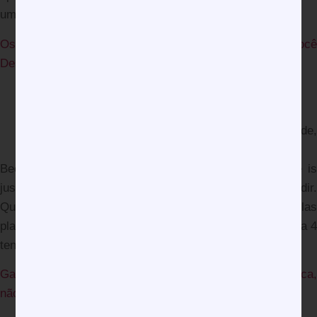
um pesadelo:
Os Números de Bingo Online Que Não Querem Que Você
Descubra
Exigência de wagering superior a 40x
Limite de ganho máximo de 5 % do bónus
Condições restritivas para jogos de baixa volatilidade,
como Starburst
Because every extra zero they add to the bonus code is
just another layer of fine print designed to confundir.
Quando o jogador tenta usar o código em múltiplas
plataformas simultaneamente, o sistema rejeita 3 de cada 4
tentativas por “uso indevido”.
Ganhar no bacará online online é questão de matemática,
não de sorte