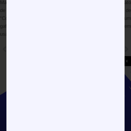
Mas o verdadeiro problema não está nos números. É o fato
de que o design da tela de retirada tem um botão de
“Confirmar” em fonte 8 pt, tão pequeno que até um
gafanhoto de laboratório teria dificuldade em clicar sem
usar a lupa.
ANTERIOR
PRÓXIMO
Depositar 50 euros casino online: o truque sujo que nenhum promotor quer revelar
Os “melhores slots com jackpot fixo” que ninguém lhe conta
Email
WhatsApp
LinkedIn
X
Eleve o seu
negócio ao
próximo