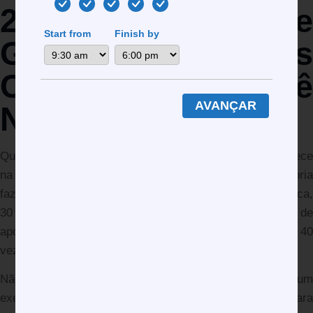
2026: O Truque
Start from
Finish by
Gelado dos
Cassinos que Você
AVANÇAR
Não Precisa Saber
Quando o esc online bonus code VIP bónus 2026 aparece
na sua caixa de entrada, o primeiro cálculo que a maioria
faz é 100 % de retorno em menos de uma hora. Na prática,
30 % desse “bónus” desaparece já na primeira rodada de
apostas, porque a exigência de turnover costuma exigir 40
vezes o valor recebido.
Não se engane: a Betclic, por exemplo, já mostrou um
exemplo clássico onde 20 % do bónus só serve para