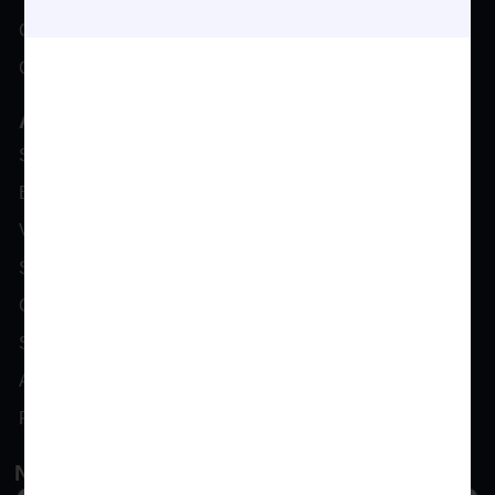
Growth Marketing
Growth Academy
Agentes de IA
SDR - Pré-venda
BDR - Prospecção
Venda
Suporte ao cliente
CS - Customer Success
Social Media
Artigo de Blog com SEO
Personalizado
Newsletter