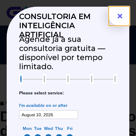
CONSULTORIA EM
INTELIGÊNCIA
ARTIFICIAL​
Agende já a sua
consultoria gratuita —
disponível por tempo
limitado.
Voltar
Please select service:
May 17, 2026
I'm available on or after
Descrição de jogo
do bingo: O que os
Mon
Tue
Wed
Thu
Fri