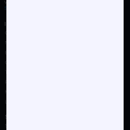
visão estratégica.
Saiba Mais
Institucional
Quem somos
Nossos Serviços
Blog
Contactos
Termos e Condições
Política de Privacidade
Maus Dados Salvos
Livro de Reclamações
Serviços
Software à Medida