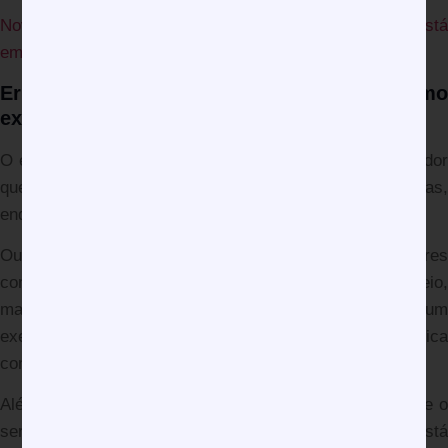
Novos casinos online Algarve 2026: o que realmente está
em jogo
Erros comuns nas descrições e como
explorá‑los
O erro mais caro é omitir a taxa de “cash‑out”. Um jogador
que tenta retirar €30 pode ser obrigado a esperar 48 horas,
enquanto a casa já liquidou a ficha daquele jogo.
Outro tropeço é o “jogo em dupla”. Quando dois jogadores
compartilham a mesma cartela, o payout divide‑se ao meio,
mas o algoritmo ainda conta como duas vitórias. Basta um
exemplo: 2 jogadores, €5 cada, dividem €45 – cada um fica
com €22,50, mas a casa já cobrou a taxa de €2,00.
Além disso, a “velocidade de rolagem” é manipulada. Se o
servidor envia 15 bolas por minuto, um jogador que está