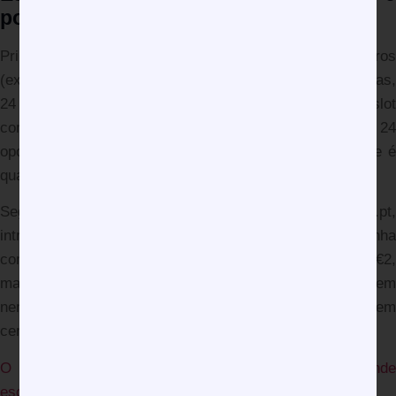
porquê isso importa
Primeiro, a cartela. Cada cartela contém 24 números
(exclui o espaço livre). Quando o algoritmo gera 75 bolas,
24 delas já estão ocupadas. Se compararmos com uma slot
como Starburst, que tem 10 linhas, o bingo tem 24
oportunidades de “cair” por cartela – mas a volatilidade é
quase nula, porque o número de combinações é fixo.
Segundo, o “bingo boost”. Muitos sites, incluindo Bet.pt,
introduzem um multiplicador de 2× para a primeira linha
completada. Se a aposta padrão é €1, o payout seria €2,
mas a casa espera que 92% dos jogadores não alcancem
nem a segunda linha, mantendo a margem de lucro em
cerca de 4,7%.
O “bônus de registro cassino” é uma ilusão de grande
escala