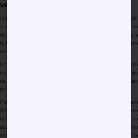
verdadeira taxa de conversão
Imagine que jogas 20 rondas de um slot de alta volatilidade;
a probabilidade de ganhar mais de €100 é de 0,7 %. Quando
depositas via Apple Pay, a taxa de conversão real cai para
0,4 % porque o casino cobra 1,5 % de comissão interna, um
número que raramente aparece em nenhuma tela.
Na prática, se depositares €200, o casino descarta €3 em
comissões e ainda te oferece “free spins” cujo valor médio
de retorno é de apenas €0,10 cada – um “gift” que mais
parece uma moeda de chocolate em vez de dinheiro real.
Portanto, ao comparar o retorno de um spin rápido em
Starburst (RTP 96,1 %) com o retorno efetivo de um
depósito Apple Pay (RTP diminuído para 94,6 % por causa
das taxas ocultas), a diferença é tão evidente quanto
comparar um carro de corrida a um carrinho de