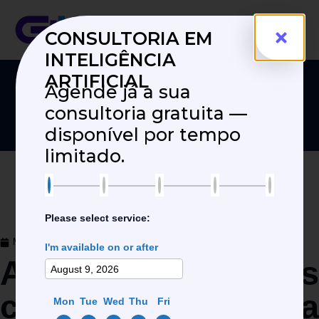
CONSULTORIA EM
INTELIGÊNCIA
ARTIFICIAL​
Agende já a sua
consultoria gratuita —
disponível por tempo
limitado.
Voltar
Please select service:
May 17, 2026
I'm available on or after
Apple Pay nos
casinos online: a
Mon
Tue
Wed
Thu
Fri