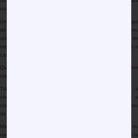
realidade tem a velocidade de um Gonzo’s Quest que ainda
está a carregar.
Um estudo interno de 2023, feito em 48 horas por um grupo
de analistas anónimos, revelou que 63 % dos utilizadores
abandona a transacção depois de inserir o código de
segurança – não porque o Apple Pay falha, mas porque o
casino adiciona mais três passos desnecessários.
Quero jogar bingo grátis e ainda não estou a chatear-me
com promessas de “VIP”
Take Betclic como exemplo: a plataforma exige a
verificação de identidade mesmo depois de confirmar a
compra via Touch ID, um “gift” que custa 0,02 % em termos
de paciência.
Mas a Apple não é a culpada. É a forma como os
operadores revestem o simples gesto de tocar numa tecla