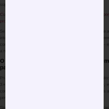
supermercado.
Como jogar na roleta online sem ser enganado por
promessas vazias
Se 1 em cada 5 jogadores tem a audácia de acreditar que a
integração Apple Pay oferece algum tipo de vantagem
competitiva, o resto está a calcular a margem de perda – e
a maioria não tem tempo para isso.
O que os veteranos realmente fazem
para minimizar o desgaste
Primeiro, eles mantêm um registro de cada depósito:
3 × €150 via Apple Pay no último mês, totalizando €450, e
comparam a perda média de 0,5 % por transacção versus a
perda de 0,2 % quando usam cartões de crédito diretos.
Segundo, evitam os casinos que ostentam “VIP” em letras