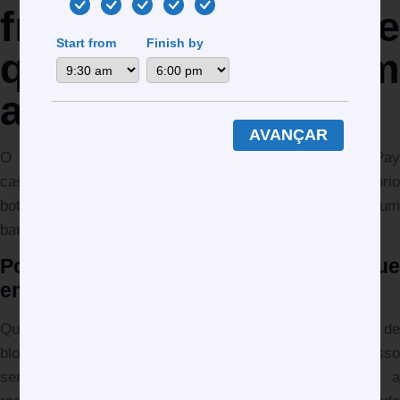
fraude conveniente
Start from
Finish by
que todos fingem
adorar
AVANÇAR
O primeiro obstáculo ao tentar depositar com Apple Pay
casino surge antes mesmo de abrir a carteira – o próprio
botão de “depositar” costuma estar escondido atrás de um
banner de 7 segundos que promete “VIP instantâneo”.
Por que a Apple ainda consegue
enganar os vossos reflexos
Quando o teu smartphone exibe o número 1,2,3 no ecrã de
bloqueio, a maioria dos jogadores pensa que o processo
será tão rápido quanto um spin de Starburst, mas a