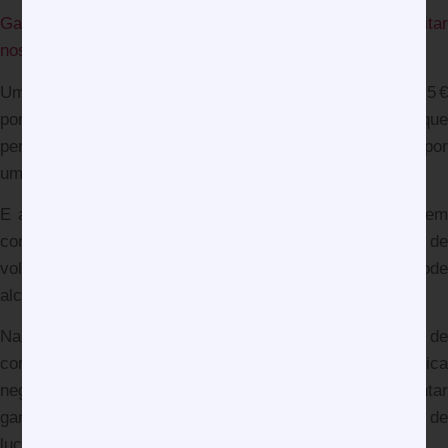
Ganhar nos bingos não é mito, é cálculo; deixa de acreditar
nos contos de fada
Uma comparação rápida: se um jogador médio aposta 5 €
por spin, gastará 500 € em 100 spins, e ainda terá que
percorrer 450 € de rollover – um total de 950 € de risco por
um suposto “bônus”.
E ainda temos a ironia de que o termo “VIP” aparece em
contratos, mas o nível VIP real só chega após 10 000 € de
volume de jogo, algo que nenhum depósito de 1 $ pode
alcançar.
Na prática, a maioria dos jogadores desiste antes de
completar o rollover, porque a expectativa de lucro real fica
negativa após as primeiras 30‑40 giros. É como tentar
ganhar na roleta com apostas de 0,01 €; a probabilidade de
lucro significativo é quase nula.