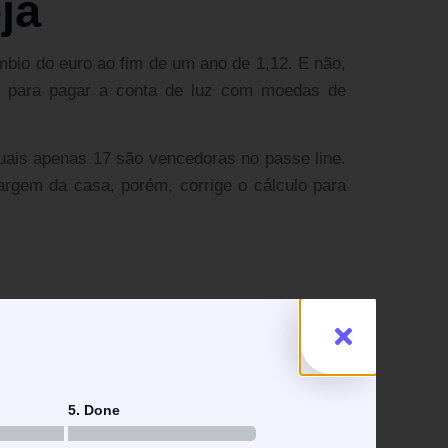
ja
âmbio do euro ao fim de um ano de 1,12. E não,
te para pagar a conta de luz com moedas de
ais apenas 17 são vencedoras no passe line.
margem da casa, porém, corrige o cálculo para
sta infantil. Um título VIP que oferece “gift”
5. Done