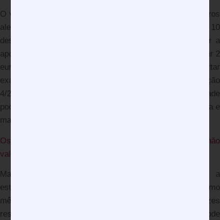
O vídeo keno funciona assim: o software gera 20 números
aleatórios entre 1 e 80, e o jogador escolhe entre 1 e 10
desses números; quanto mais números escolhe, maior a
aposta, mas menor a probabilidade de acertar. Se apostar 2
euros e marcar 4 números, a probabilidade de acertar
exatamente 2 é 13,5 % (cálculo baseado na combinação
4/20). Comparado a um Gonzo’s Quest, onde a volatilidade
pode transformar 1 euro em 50, o keno tem menos drama e
mais monotonia.
Os maiores cassinos online do mundo que realmente não
valem a pena
Mas a diversão verdadeira surge quando se usa a
estratégia dos “números quentes”. Por exemplo, no último
mês, 63, 27 e 45 apareceram 12, 9 e 7 vezes
respetivamente; isso indica um padrão que se pode