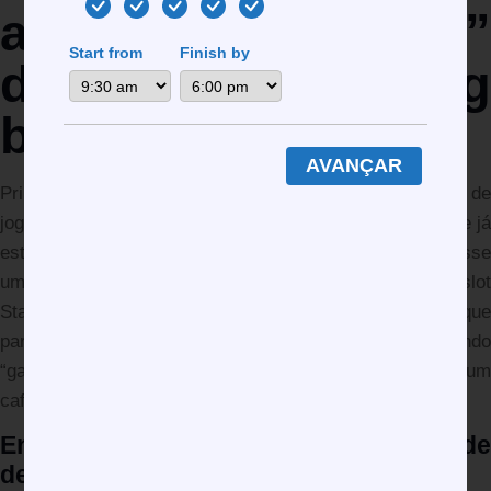
acreditar em “gift”
Start from
Finish by
de marketing
barato
AVANÇAR
Primeiro, abra o portal da Bet365, escolha a secção de
jogos de azar ao vivo e clique em vídeo keno; 5 cliques e já
está a olhar para a grade de 80 números, como se fosse
uma mesa de lotaria, mas com a velocidade de um slot
Starburst. Enquanto isso, 888casino exibe um banner que
parece um “VIP” de motel recém‑pintado, prometendo
“ganhos garantidos” que, na prática, valem menos de um
café.
Entender a mecânica antes de
desperdiçar 20 euros