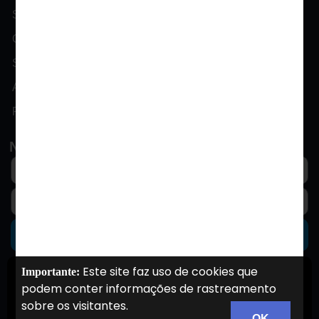
Suporte ao cliente
CS - Customer Success
Social Media
Artigo de Blog com SEO
Personalizado
Newsletter
Registar
Redes Sociais
Este site faz uso de cookies que
Importante:
podem conter informações de rastreamento
sobre os visitantes.
OK