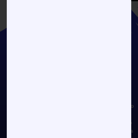
Eleve o seu
negócio ao
próximo
nível
Aqui sabe exatamente
quanto vai pagar, sem
surpresas. O nosso preço
médio é 30 a 40% abaixo
do praticado no mercado
e entregamos os projetos