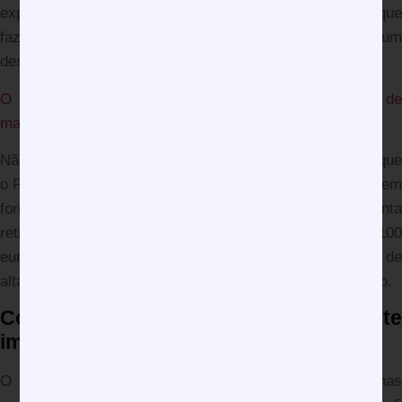
explorar. Não há magia aqui, apenas estatística crua que
faz 888casino parecer um vendedor de água de coco num
deserto.
O “bónus vip casino online” é só mais um truque de
marketing para enganar a esperança dos jogadores
Não se deixe enganar pelos 10 % de bônus “gratuitos” que
o PokerStars oferece ao registar. Eles são apenas “gift” em
forma de crédito que desaparece assim que o jogador tenta
retirar mais de 10 euros. Se o seu objetivo é tornar 100
euros em 1 000, o keno não é a ferramenta; use um slot de
alta volatilidade, como o Mega Joker, e aceite perder tudo.
Configurações de aposta que realmente
importam
O número de linhas de aposta pode ser confuso, mas