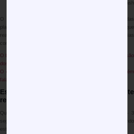
média, mas a variância é 2,5 x maior que um cash
game de 2 €/buy‑in.
O ponto crucial é que as promoções de “VIP” das
plataformas como Betclic parecem “luxo”, mas o que
realmente tem valor são as estatísticas de 75 % de vitórias
contra jogadores com menos de 1500 pts de ranking.
O bingo eletrónico que paga mais: Desmascarando a ilusão
dos lucros fáceis
O cassino bingo revelou seu lado mais brutal – e ninguém
fala sobre isso
Estratégias de mesa que realmente
rendem
Quando chegar à mesa, conte até 3 antes de agir – 3
segundos de decisão reduzem erros em até 12 % segundo
estudos internos de 2024.