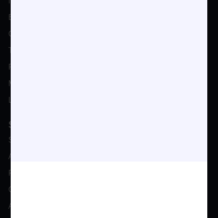
Nossos Serviços
Blog
Contactos
Termos e Condições
Política de Privacidade
Maus Dados Salvos
Livro de Reclamações
Serviços
Software à Medida
Agentes de IA
Plugins para Wordpress
Consultoria
APIs de Integrações