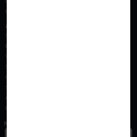
Growth Marketing
Growth Academy
Agentes de IA
SDR - Pré-venda
BDR - Prospecção
Venda
Suporte ao cliente
CS - Customer Success
Social Media
Artigo de Blog com SEO
Personalizado
Newsletter