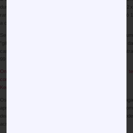
durante sessões de 15 minutos, a taxa de hit dos 2 x
raramente supera 12 %, o que significa que, em média, só 1
a cada 8 jogadores realmente vê algum benefício.
Se ainda acreditar que combinar uma aposta de 1 € com um
“gift” de 5 € vai gerar lucro, lembre‑se de que a margem da
casa não se altera; o ROI máximo permanece 95 % contra
99 % nos jogos de slot mais generosos.
Onde jogar slots Açores: a verdade crua que ninguém te
conta
Keno grátis: O engodo que ninguém lhe contou
Os números não mentem: a roleta imersiva paga
aproximadamente 2,7 % a menos que a roleta ao vivo com
dealer real, e o custo de manutenção de um avatar 3D pode
acrescentar 0,2 € por hora ao custo total da sessão.