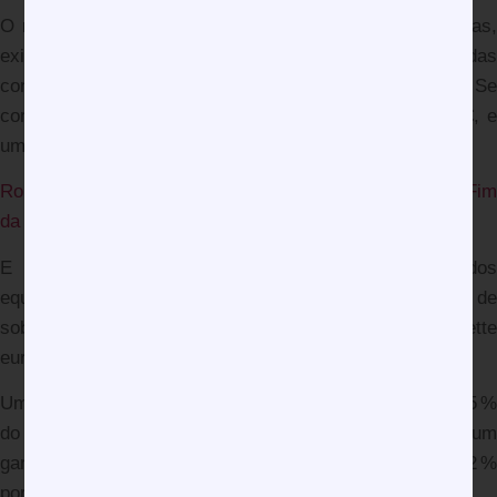
O método Martingale, popularizado em fóruns de apostas,
exige dobrar a aposta após cada perda; 5 perdas
consecutivas multiplicam a aposta inicial por 32. Se
começar com 1 €, no quinto spin precisará apostar 32 €, e
um único ganho de 64 € ainda deixa‑o 31 € à frente.
Roleta Online Nazaré: O Caos das Probabilidades e o Fim
da Ilusão
E ainda assim, 31 € de lucro sobre 100 € investidos
equivale a 31 % de retorno – ainda que a probabilidade de
sobreviver a 5 perdas seguidas seja 0,027 % num roulette
europeu com 37 casas.
Uma alternativa mais “sólida” é a aposta parcial de 2,5 %
do bankroll em cada rodada; 100 € tornam‑se 2,5 €, e um
ganho de 5 € (aposta simples) produz um retorno de 2 %
por spin, acumulando 54 % após 30 vitórias sucessivas.