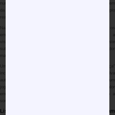
numa variante de roleta com zero duplo, onde a vantagem
da casa sobe de 2,7 % para 5,4 % – o “privilégio” duplo
realmente duplica o risco.
Nas mesas de PokerStars, a roleta imersiva exibe gráficos
em 3D, mas o atraso de 150 ms entre o spin e a
visualização do número permite que o algoritmo ajuste
sutilmente a distribuição das bolas, algo que o observador
mais atento detecta só após 2000 spins.
Um truque pouco divulgado é o “colchão de segurança”
incorporado nas versões mobile: o jogo salva
automaticamente a última aposta de 5 € a cada 30 s; um
jogador descuidado pode acabar apostando o mesmo valor
em ciclos infinitos, acreditando que está “esperando a
sorte”.
Lista de erros de principiantes que custam