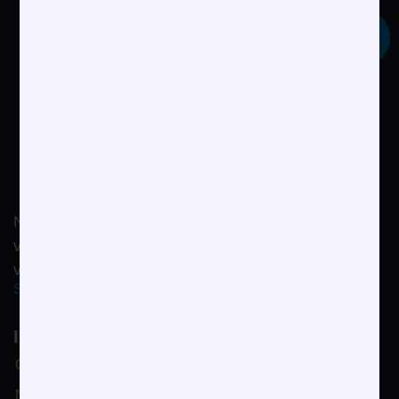
Fale com um
especialista
Nosso diferencial está na combinação entre
velocidade de entrega, qualidade técnica e
visão estratégica.
Saiba Mais
Institucional
Quem somos
Nossos Serviços