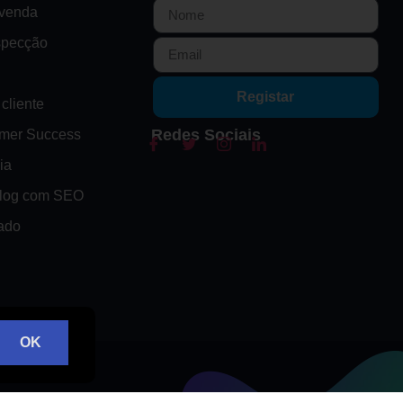
-venda
specção
Registar
cliente
Redes Sociais
omer Success
ia
Blog com SEO
ado
OK