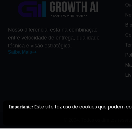
Qu
No
Bl
Nosso diferencial está na combinação
Co
entre velocidade de entrega, qualidade
Te
técnica e visão estratégica.
Saiba Mais
Pol
Ma
Li
Este site faz uso de cookies que podem co
Importante:
© 2004. Todos os direitos reserv