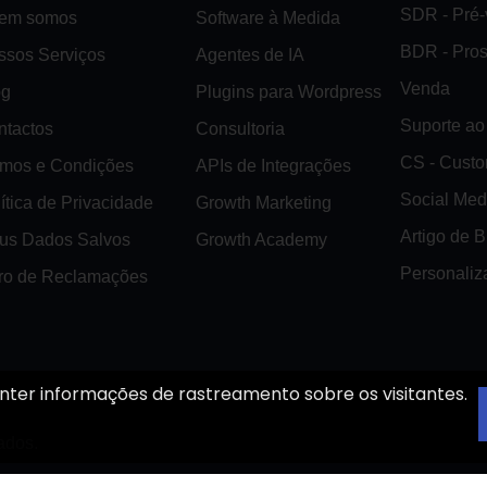
SDR - Pré
em somos
Software à Medida
BDR - Pro
ssos Serviços
Agentes de IA
Venda
og
Plugins para Wordpress
Suporte ao 
ntactos
Consultoria
CS - Cust
rmos e Condições
APIs de Integrações
Social Med
ítica de Privacidade
Growth Marketing
Artigo de 
us Dados Salvos
Growth Academy
Personaliz
vro de Reclamações
nter informações de rastreamento sobre os visitantes.
ados.