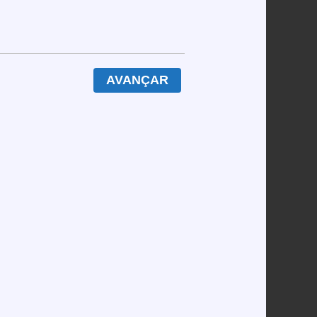
888casino empurram um “bónus” de 100 € que,
AVANÇAR
ciais somarem 12 ou menos; estatisticamente,
 úteis quanto um chiclete num dentista, e o
ucro potencial, enquanto as 70 mãos restantes