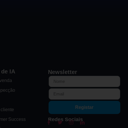
 de IA
Newsletter
-venda
specção
Registar
cliente
Redes Sociais
omer Success