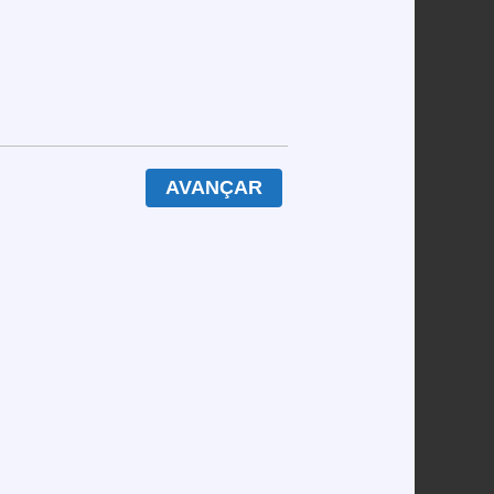
las contêm números acima de 60. Por exemplo,
 de 30 chamadas é inferior a 12 %, segundo a
AVANÇAR
 15 minutos.
descarte a cartela.
os são meramente decorativos; o casino ainda
urado do que a estatística dos números.
sessão. Aplicando isso ao bingo de cartela,
ok of Dead, que pagam 2,5 % a mais de retorno