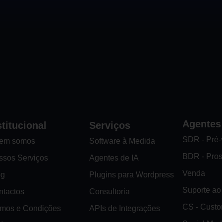
Agentes
stitucional
Serviços
SDR - Pré
em somos
Software à Medida
BDR - Pro
ssos Serviços
Agentes de IA
Venda
og
Plugins para Wordpress
Suporte ao 
ntactos
Consultoria
CS - Cust
rmos e Condições
APIs de Integrações