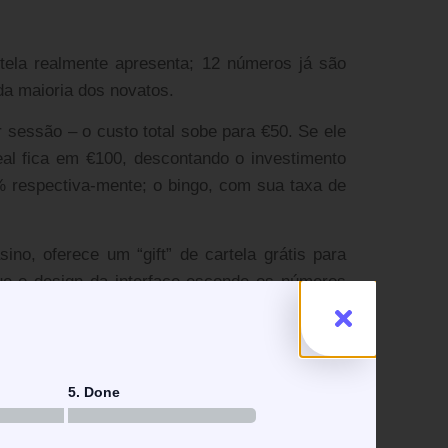
tela realmente apresenta; 12 números já são
da maioria dos novatos.
 sessão – o custo total sobe para €50. Se ele
al fica em €100, descontando o investimento
 % respectiva‑mente; o bingo, com sua taxa de
ino, oferece um “gift” de cartela grátis para
e o design da interface esconde os números
‑number set, 38 são pares; ao observar que 22
5. Done
7 % de que o próximo número seja ímpar, o que