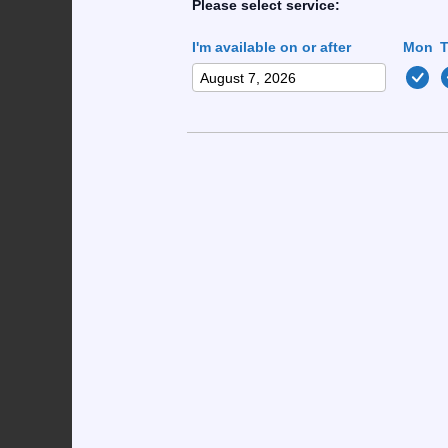
Please select service:
Se compararmos a roleta a Starburst, vemos qu
I'm available on or after
Mon
outro lado, mal chega a 94 % de RTP, e aind
banca pode acontecer em 1 a cada 100 spins.
praticamente o mesmo que encontrar um trevo 
Um exemplo prático: apostar 20 € no “red” e 
casa fique com 10,27 €. O jogador pensa que e
Zero: 1/37≈2,70 % de probabilidade.
Red/Black: 48,65 % de probabilidade, pay
Split (duas casas): 5,41 % de probabilida
Corner (quatro casas): 10,81 % de probab
Alguns “VIP” programas prometem “cashback” d
ainda deixa o jogador 90 € em risco, o que d
Os Engodos dos Termos “Free” e “G
Quando um novo jogador vê “30 € free” no ban