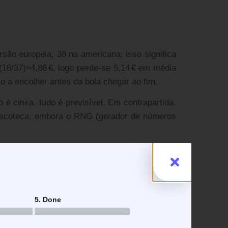
são europeia, 38 na americana; isso significa
(18/37)≈4,86 €, logo perde‑se 5,14 € em média
o a encolher antes da bola chegar ao fim.
o é cinza, tudo é previsível. Em contrapartida,
discoteca, embora o RNG (gerador de números
do 32 € viram 1024 € – aí a conta já não cabe
m moinho de vento de 10 kW: consome energia
5. Done