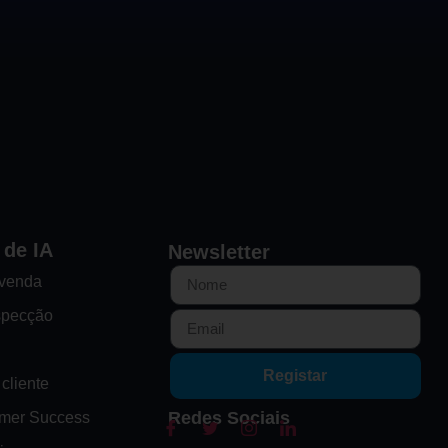
 de IA
Newsletter
-venda
specção
Registar
cliente
Redes Sociais
omer Success