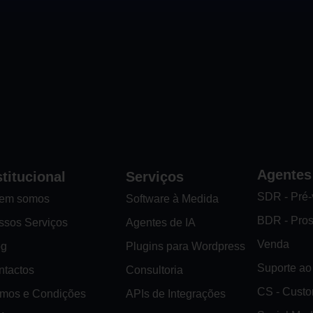
Agentes
stitucional
Serviços
SDR - Pré
em somos
Software à Medida
BDR - Pro
ssos Serviços
Agentes de IA
Venda
og
Plugins para Wordpress
Suporte ao 
ntactos
Consultoria
CS - Cust
rmos e Condições
APIs de Integrações