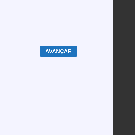
0 % de retorno ao jogador (RTP). A roleta, por
est tem volatilidade alta: um ganho de 3 × a
o de 5 × a aposta num único giro é 0,135 % –
do esperado é 20 €×0,4865≈9,73 €, ainda que a
AVANÇAR
de serviço.
 que, após 100 € de perdas, o retorno de 10 €
eting para tapar buracos.
ro por bondade. Na realidade, o bônus vem com