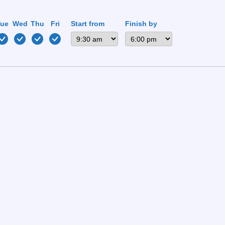
e o spin da slot tem 5 cilindros e 10 linhas, produzindo 3
Tue
Wed
Thu
Fri
Start from
Finish by
a tem a “casa” a recolher 6 % de cada aposta. Gonzo’s Qu
 A roleta oferece volatilidade média; a chance de um ganh
de quatro folhas num campo de relva sintética.
ganhar 40 €? A probabilidade é 18/37≈48,65 %; o ganho líqui
stá a “ganhar”, mas o casino só está a recolher a sua taxa 
out 1:1.
de, payout 2:1.
ilidade, payout 8:1.
e 10 % nas perdas da roleta. A matemática simples mostra
emonstra que o “cashback” não é mais que um termo de mark
ift”
ner da EstorilCasino, pensa que a casa está a dar dinhei