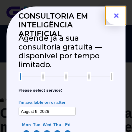
CONSULTORIA EM
INTELIGÊNCIA
ARTIFICIAL​
Agende já a sua
consultoria gratuita —
disponível por tempo
limitado.
Voltar
Please select service:
May 17, 2026
I'm available on or after
Como escolher a
melhor cartela de
Mon
Tue
Wed
Thu
Fri