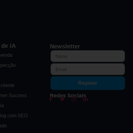
 de IA
Newsletter
-venda
specção
Registar
cliente
Redes Sociais
omer Success
ia
Blog com SEO
ado