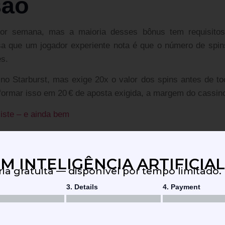
são
or semana, mas a maioria desses bônus tem requisitos
isa que um jogador experiente nota é que o número de spi
es.
s no Starburst, mas exige 20x o valor dos spins antes de to
nsformar isso em 20 € de aposta exigida, a margem do cassin
xiste – e ainda bem
Quest, parecem mais generosos porque um spin pode render 2
ca dos “free spins” que prometem festas de champagne e en
 INTELIGÊNCIA ARTIFICIAL​
T: o truque frio que ninguém conta
ia gratuita — disponível por tempo limitado.
3. Details
4. Payment
uivale a uma taxa de transação de 0,5 % sobre o depósito