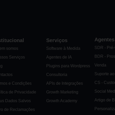
Agentes
stitucional
Serviços
SDR - Pré
em somos
Software à Medida
BDR - Pro
ssos Serviços
Agentes de IA
Venda
og
Plugins para Wordpress
Suporte ao 
ntactos
Consultoria
CS - Cust
rmos e Condições
APIs de Integrações
Social Med
ítica de Privacidade
Growth Marketing
Artigo de 
us Dados Salvos
Growth Academy
Personaliz
vro de Reclamações