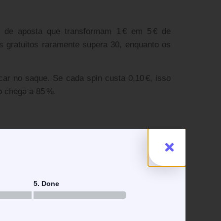
 de aposta que transformam 1 € em 5 € de
ns gratuitos raramente supera 30, enquanto os
car no saque. Se cada spin custa 0,10 €, isso
o chega a 85 %.
00 € de lucro, mas a probabilidade de atingir
tregam copos vazios.
5. Done
 inicial. Um exemplo: Pedro deposita 100 € na