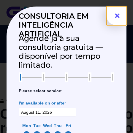
CONSULTORIA EM
INTELIGÊNCIA
ARTIFICIAL​
Agende já a sua
consultoria gratuita —
disponível por tempo
limitado.
Voltar
Please select service:
May 17, 2026
I'm available on or after
O cassino bingo
revelou seu lado
Mon
Tue
Wed
Thu
Fri