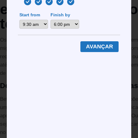
engodo que faz o
Start from
Finish by
teu bolso chorar
Os operadores lançam 3‑digit bonuses como se fossem
AVANÇAR
migalhas de pão. A verdade? Cada “bónus grátis” vem com
requisitos de rollover que multiplicam o valor por 15, 20 ou
até 30 vezes. Se a tua banca inicial for €20, o jogador tem
de apostar entre €300 e €600 antes de poder retirar algo.
Desmantelando as cláusulas escondidas
Betclic, por exemplo, oferece 100 giros grátis, mas impõe
um limite de €2 por giro. Jogar 100 vezes a €2 significa
apostar €200, enquanto o maior ganho permitido é €100. Ou
seja, o casino garante lucro de €100 antes mesmo de tocar
no teu saldo.