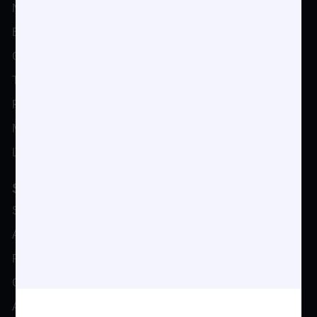
Nossos Serviços
Blog
Contactos
Termos e Condições
Política de Privacidade
Maus Dados Salvos
Livro de Reclamações
Serviços
Software à Medida
Agentes de IA
Plugins para Wordpress
Consultoria
APIs de Integrações