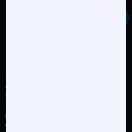
lhe interessam.
Fale com um
especialista
Nosso diferencial está na combinação entre
velocidade de entrega, qualidade técnica e
visão estratégica.
Saiba Mais
Institucional
Quem somos