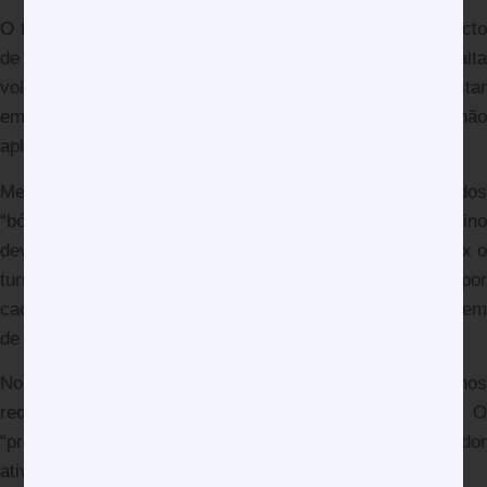
O facto de alguns casinos, como PokerStars, omitir o facto
de que o bónus não pode ser usado em jogos de alta
volatilidade, faz‑se notar quando o utilizador tenta apostar
em Jackpot Party, apenas para receber um erro “bónus não
aplicável”.
Mesmo os jogadores experientes caem na armadilha dos
“bónus de depósito”. A cada €50 depositados, o casino
devolve 20% em bónus, mas impõe uma restrição de 15x o
turnover. Isso significa que precisas de apostar €150 por
cada €10 de bônus, o que reduz drasticamente a margem
de lucro.
No final, a maioria acaba por perder mais dinheiro nos
requisitos de rollover do que ganha nos giros gratuitos. O
“presente” vira apenas um pretexto para manter o jogador
ativo e gastar mais.