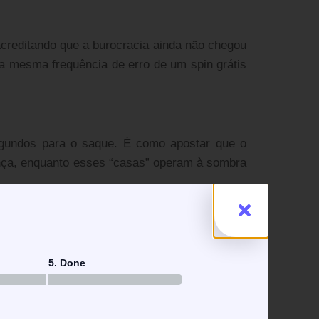
creditando que a burocracia ainda não chegou
a mesma frequência de erro de um spin grátis
egundos para o saque. É como apostar que o
cença, enquanto esses “casas” operam à sombra
 regulados, o cálculo deixa claro: mais vale
a de segurança, e a matemática disso é mais
5. Done
s que alguns operadores oferecem. No fundo, a