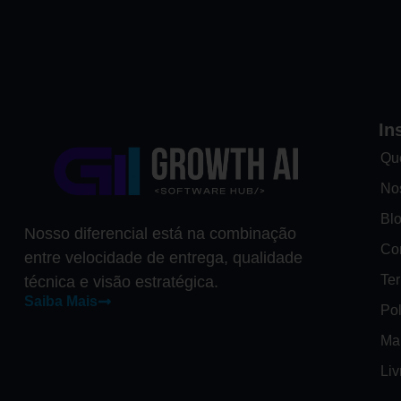
In
Qu
No
Bl
Nosso diferencial está na combinação
Co
entre velocidade de entrega, qualidade
Te
técnica e visão estratégica.
Saiba Mais
Pol
Ma
Li