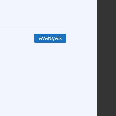
ade não muda a qualidade da experiência.
rtunidades de aposta, então o operador já tem
ogador perceber é o equivalente a um “VIP” que
AVANÇAR
gal. É como jogar 888casino e descobrir que o
ara sempre.
to só chega após 96 horas, a incoerência se