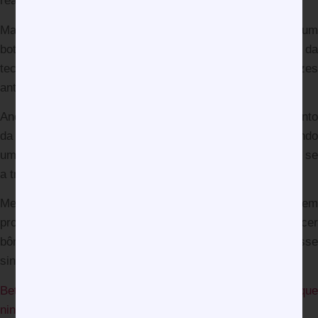
reais, significa perder 600 € se a sorte não colar.
Mas não é só a burocracia; o layout da app Revolut tem um
botão “Saque” que parece estar a 3 cm de distância da
tecla “Ajuda”, forçando o utilizador a tocar duas vezes
antes de perceber que a ação foi cancelada.
And yet, a taxa de câmbio entre EUR e GBP no momento
da retirada pode variar 0,3 % a cada hora, transformando
um suposto ganho de 50 € em um prejuízo de quase 15 € se
a transação for feita no pico do mercado.
Mesmo que o número de 5 % de jogadores relatem
problemas com saques, as casas continuam a oferecer
bônus de 100 % até 500 €, como se “gratuito” fosse
sinónimo de “sem risco”.
Betandyou bonus code VIP bónus 2026: o engodo que
ninguém quer admitir