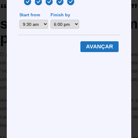
“promoção grátis”
Start from
Finish by
se transforma num
pesadelo bancário
AVANÇAR
O primeiro problema surge ao tentar retirar 87 € da Betano
usando Revolut; o sistema bloqueia o pedido por
“verificação de identidade”, e você ainda tem que enviar
uma foto da carteira de motorista que parece tirada com um
smartphone antigo.
Andar pelas páginas de FAQ de 888casino parece assistir a
uma maratona de 3 h de palestras sobre compliance, onde
cada slide tem mais termos técnicos que um contrato de
leasing de aeronaves.