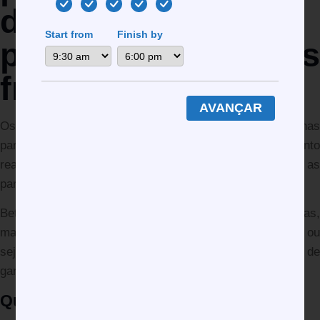
desmascarado
Start from
Finish by
pelos números
frios
AVANÇAR
Os promotores gastam 7 milhões de euros em campanhas
para convencer clientes de que “VIP” significa tratamento
real, quando na prática é só um quarto de motel a pintar as
paredes.
Betclic, por exemplo, exibe um “gift” de 50% em apostas,
mas calcula o retorno médio em 92,3% do depósito; ou
seja, a cada 100€, o jogador perde 7,7€ antes mesmo de
ganhar algo.
Quando o bônus parece salário