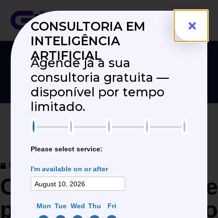
CONSULTORIA EM
INTELIGÊNCIA
ARTIFICIAL​
Agende já a sua
consultoria gratuita —
disponível por tempo
limitado.
Voltar
Please select service:
May 17, 2026
I'm available on or after
Casino onlines que
pagam bem: o mito
Mon
Tue
Wed
Thu
Fri