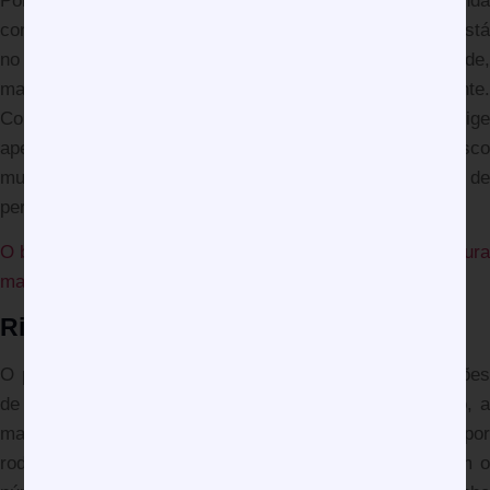
Porque é que a maioria dos casinos sem licença ainda
conseguem atrair 2 % da população adulta? A resposta está
no efeito de ancoragem: 1 000 € de bónus parece grande,
mas o requisito de apostar 40 000 € torna‑o irrelevante.
Compare‑se com o 888casino, onde o mesmo bónus exige
apenas 10 vezes o valor, resultando em uma taxa de risco
muito menor e, ironicamente, numa maior probabilidade de
perder tudo rapidamente.
O bónus de boas vindas roleta que ninguém lhe conta: pura
matemática e promessas de “gift”
Riscos ocultos nos termos de jogo
O primeiro ponto que poucos analisam são as “restrições
de jogo” que aparecem em letras miúdas. Por exemplo, a
maioria das plataformas impõe um máximo de 5 € por
rodada em slots como Starburst, e ainda assim limitam o