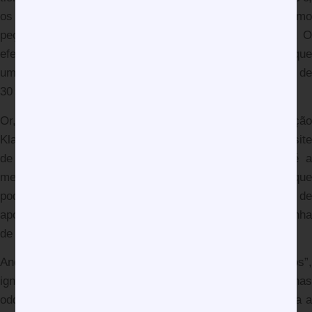
os jogadores que perderam 200 € sentem‑se mais como
peças de um jogo de tabuleiro que nunca chega ao fim. O
efeito é a mesma frustração que se sente ao esperar que
um slot de alta volatilidade pague antes de o timer de
30 segundos terminar.
Or, se preferir, pode comparar a espera por uma aprovação
Klarna a esperar por um carregamento de página num site
de apostas que ainda usa Flash. O resultado final é a
mesma perda de tempo — 12 minutos perdidos que
poderiam ter sido usados para analisar a estratégia de
apostas, por exemplo, a aposta de 4 unidades em uma linha
de pagamento múltipla.
And yet, os termos de Klarna ainda prometem “sem juros”,
ignorando que o casino já incorporou esses custos nas
odds. É um truque tão velho quanto a promessa de “nada a