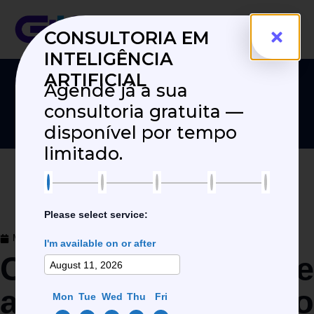
CONSULTORIA EM
INTELIGÊNCIA
ARTIFICIAL​
Agende já a sua
consultoria gratuita —
disponível por tempo
limitado.
Voltar
Please select service:
May 17, 2026
I'm available on or after
Casino online que
aceita Klarna: o
Mon
Tue
Wed
Thu
Fri