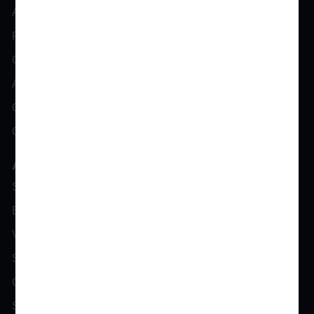
Agentes de IA
Plugins para Wordpress
Consultoria
APIs de Integrações
Growth Marketing
Growth Academy
Agentes de IA
SDR - Pré-venda
BDR - Prospecção
Venda
Suporte ao cliente
CS - Customer Success
Social Media