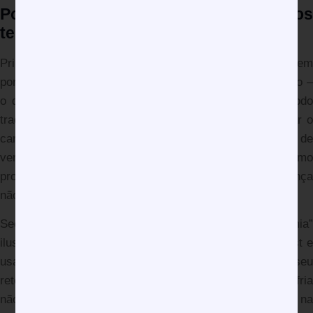
Por que a Klarna ainda aparece nos
termos de serviço?
Primeiro, 27 % dos jogadores que utilizam Klarna o fazem
porque o método de pagamento não exige saldo imediato –
o que equivale a dizer que 73 % ainda prefere o método
tradicional, mas não quer admitir que tem medo de usar o
cartão de crédito. Em Betclar, por exemplo, o processo de
verificação de Klarna demora 4 minutos, enquanto o mesmo
procedimento com PayPal leva 12 segundos; a diferença
não compensa a taxa de 1,9 % que o casino cobra.
Secondly, a taxa adicional torna a suposta “economia”
ilusória. Se apostar 500 € numa ronda de Gonzo’s Quest e
usar Klarna, pagará 9,50 € em taxas, reduzindo o seu
retorno esperado de 97 % para 95,5 %. A matemática fria
não tem espaço para promessas de “free spin” que, na