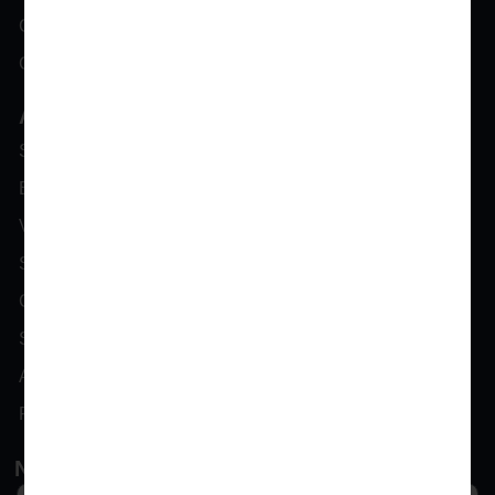
Growth Marketing
Growth Academy
Agentes de IA
SDR - Pré-venda
BDR - Prospecção
Venda
Suporte ao cliente
CS - Customer Success
Social Media
Artigo de Blog com SEO
Personalizado
Newsletter