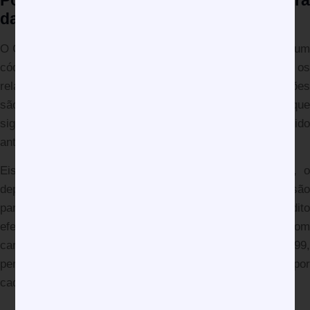
das carteiras digitais
O Cashlib funciona como um voucher pré‑pago: compre um
código de €20 e despeja‑o num casino. 2 vezes por mês, os
relatórios de fraude mostram que 3 em cada 10 transações
são bloqueadas por incompatibilidade de moeda, o que
significa que o jogador tem que recalcular o valor líquido
antes de começar a apostar.
Eis um exemplo concreto: num casino como Betclic, o
depósito mínimo via Cashlib é €5, mas a taxa de conversão
para créditos reais chega a 0,97, resultando num crédito
efetivo de €4,85. Se comparar isso ao depósito direto com
cartão, onde a taxa pode ser tão baixa quanto 0,99,
percebe‑se que a escolha do Cashlib pode custar €0,15 por
cada €5 investidos – quase 3 % de perda antecipada.