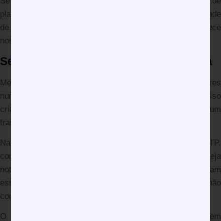
Se quiser apostar 50 euros por rodada, precisará mudar de
plataforma, o que implica reabrir conta, verificar identidade
de novo e perder 1 hora de tempo – valor que não aparece
nos termos de uso.
Segurança, ou a falta dela, ao usar Visa
Mesmo que o Visa ofereça 3D Secure, 60% dos jogadores
nunca ativam a autenticação, porque “é só um extra”. Isso
cria janela de vulnerabilidade de 120 segundos em que um
fraudador pode drenar a conta.
Na prática, se um hacker intercepta um código OTP,
consegue transferir 300 euros antes que a suspeita seja
notada. Os casinos, incluindo 888casino, ainda processam
essas transações como “autorizadas”, já que o cliente não
contestou em 24 horas.
O número de reclamações à autoridade de jogos em