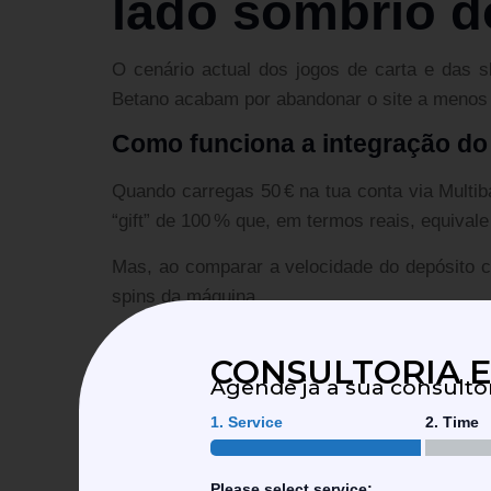
lado sombrio 
O cenário actual dos jogos de carta e das s
Betano acabam por abandonar o site a menos d
Como funciona a integração do 
Quando carregas 50 € na tua conta via Multib
“gift” de 100 % que, em termos reais, equival
Mas, ao comparar a velocidade do depósito c
spins da máquina.
Algumas plataformas, como Solverde, introdu
CONSULTORIA EM
do que o custo de um café expresso no centro
Agende já a sua consultor
Andrucci Roleta Funciona – O Truque Que Ni
1. Service
2. Time
Depósito mínimo: 20 €
Please select service: