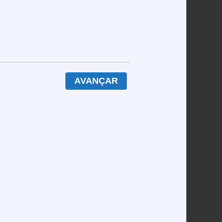
erde de um semáforo com uma pista de “VIP
AVANÇAR
96,1 %, mas o valor máximo de ganho por spin
ket de metro mensal.
 traduz num ganho líquido para o casino de
a 0,001 % – quase a mesma chance de uma avó
ntações da autoridade de jogos que, em média,
ing