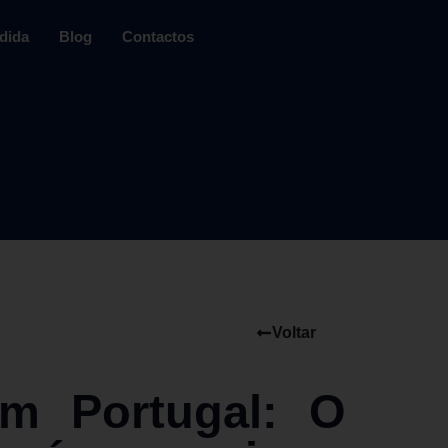
dida
Blog
Contactos
Voltar
em Portugal: O