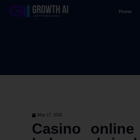
Home
May 17, 2026
Casino online