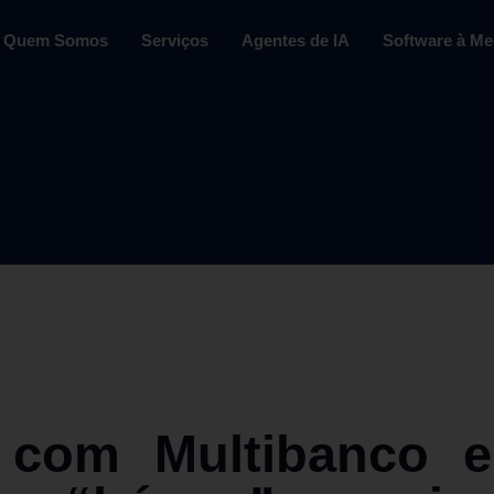
Quem Somos
Serviços
Agentes de IA
Software à Me
 com Multibanco 