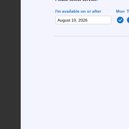
Tempo máximo de processamento: 72 h
Taxa média de conversão de bónus: 0,0
I'm available on or after
Mon
Os jogadores menos experientes confundem
treatment” num motel recém‑pintado.
Os truques matemáticos por det
Um caso clássico: 888casino oferece 30 “spi
está limitado a 0,30 €, totalizando, no melho
Se considerares que 30 % dos jogadores nu
aproximadamente 18 €, depois de subtrair tax
Os números não mentem; a probabilidade de 
ganhar na lotaria.
Ao contrário dos caça‑nos, onde a mecânica é
acrescenta 0,7 % a cada depósito, mas nunca re
Estratégias que os veteranos u