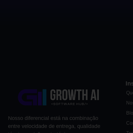
In
Qu
No
Bl
Nosso diferencial está na combinação
Co
entre velocidade de entrega, qualidade