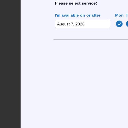
Please select service:
Se calculares a taxa de retorno (RTP) média
parece insignificante até perceberes que, ao
I'm available on or after
Mon
5 slots de baixa variância – ganhos pequ
3 slots de média variância – equilíbrio e
2 slots de alta variância – jackpots qu
O casino online com mais jogos também incl
“VIP” aqui não é um tratamento de estrela, m
ligeiramente maior.
Sportuna 85 rodadas grátis obtenha agora 20
Os verdadeiros custos escond
Quando o termo “free spin” aparece, pensa nu
um jogador recebe 20 giros grátis, cada um c
débito total exigido soma 60 € – mais que o va
Além disso, o tempo de processamento de um 