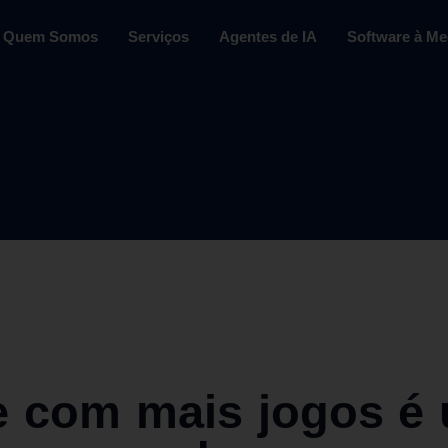
Quem Somos
Serviços
Agentes de IA
Software à Me
e com mais jogos é