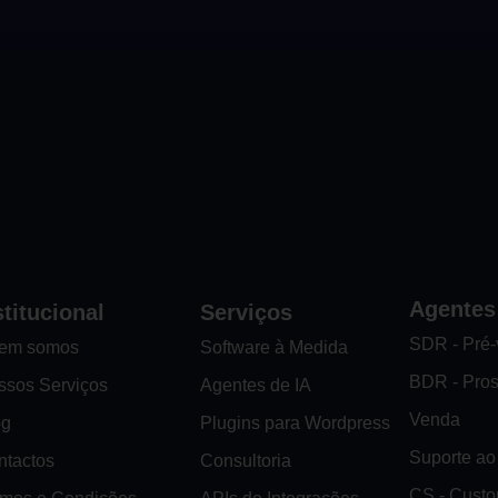
Agentes
stitucional
Serviços
SDR - Pré
em somos
Software à Medida
BDR - Pro
ssos Serviços
Agentes de IA
Venda
og
Plugins para Wordpress
Suporte ao 
ntactos
Consultoria
CS - Cust