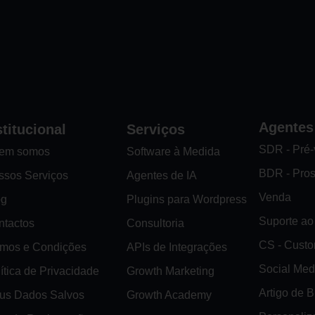
Agentes
stitucional
Serviços
SDR - Pré
em somos
Software à Medida
BDR - Pro
ssos Serviços
Agentes de IA
Venda
og
Plugins para Wordpress
Suporte ao 
ntactos
Consultoria
CS - Cust
rmos e Condições
APIs de Integrações
Social Med
ítica de Privacidade
Growth Marketing
Artigo de 
us Dados Salvos
Growth Academy