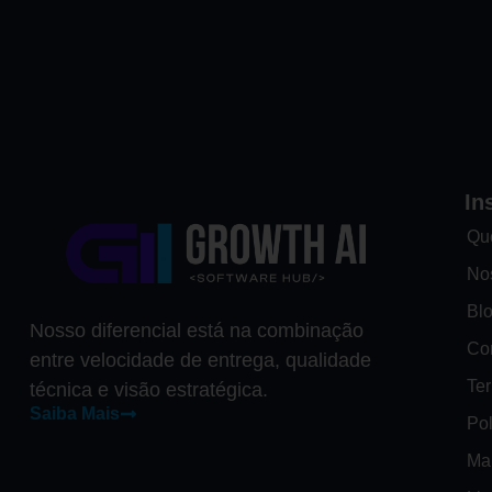
In
Qu
No
Bl
Nosso diferencial está na combinação
Co
entre velocidade de entrega, qualidade
Te
técnica e visão estratégica.
Saiba Mais
Pol
Ma