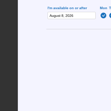
3 spin × 0,25 € aposta média = 0,75 € de 
I'm available on or after
Mon
Taxa de house edge em slots como Starb
Os números falam mais alto que o marketing.
termina a sessão com menos de 5 € no bolso.
Comparar o depósito mínimo a o
Se comparar 20 € a 50 €, a diferença de ca
permanece em torno de 96 % para a maioria do
o “gift” não é nada além de um truque de psic
Exemplo: num cenário onde o jogador aposta
potencial sobe de 0,2 € para 0,5 €, mas a ex
Além disso, nos sites da PokerStars, o depós
perder esses 2 € em uma sequência de 5 spin
aposta.
O que fazer quando o depósito par