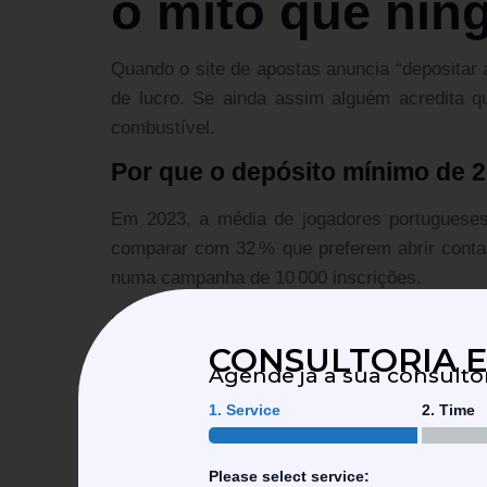
o mito que nin
Quando o site de apostas anuncia “depositar a
de lucro. Se ainda assim alguém acredita 
combustível.
Por que o depósito mínimo de 2
Em 2023, a média de jogadores portuguese
comparar com 32 % que preferem abrir contas
numa campanha de 10 000 inscrições.
Mas a lógica dos cassinos não é linear. Se m
CONSULTORIA EM
transação, chegamos a 57 € de “valor percebid
Agende já a sua consultor
Ganhar no bingo eletrónico online nunca foi tã
1. Service
2. Time
O Keno Online Algarve Não É a Cura das Fin
20 € de depósito mínimo → 3 spin grátis 
Please select service: