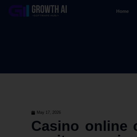
Home
May 17, 2026
Casino online