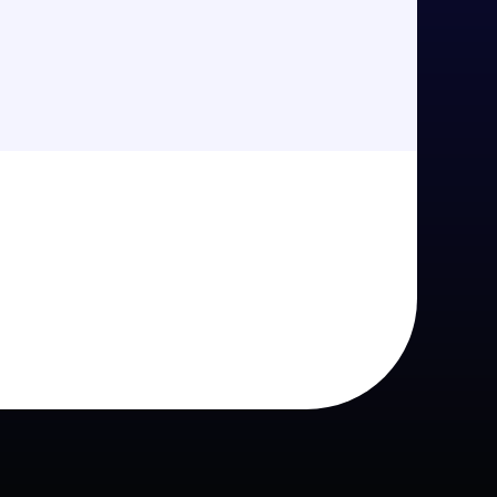
l
ar, sem surpresas. O nosso
aticado no mercado e
do tempo habitual. Além disso,
alinhado com as necessidades
 nem funcionalidades que não