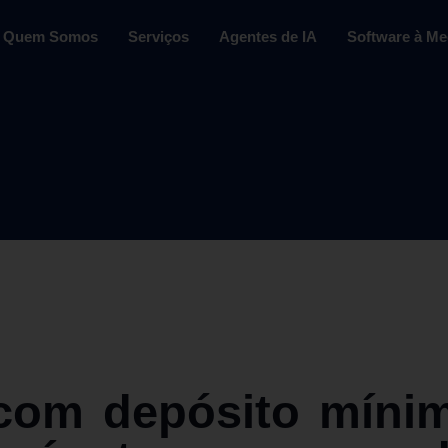
Quem Somos
Serviços
Agentes de IA
Software à Me
 com depósito mínim