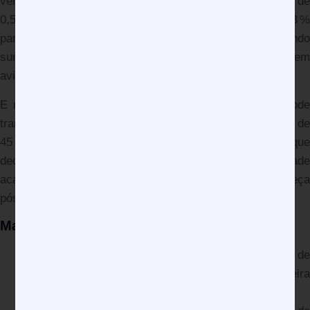
verdade está nos micro‑cálculos. Se um depósito de
0,5 BTC equivale a 15 000 €, a taxa de conversão de 0,3 %
parece insignificante até ao momento da retirada, quando
surge um spread de 0,7 % que drena quase 105 € sem
aviso prévio.
E não é só a taxa: a latência média da blockchain pode
transformar uma aposta de 2 segundos em uma espera de
45 segundos. Compare isso ao giro de Starburst, que
decide num piscar de olhos. O jogador que quer velocidade
acaba por sentir a diferença como uma dor de cabeça
pós‑partida.
Marcas que ainda tentam vender ilusões
Betano – oferece um “bônus de boas‑vindas” de
100 % até 200 €, mas só aceita cripto via carteira
externa, obrigando a conversão extra.