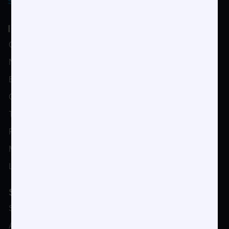
Saiba Mais
Institucional
Quem somos
Nossos Serviços
Blog
Contactos
Termos e Condições
Política de Privacidade
Maus Dados Salvos
Livro de Reclamações
Serviços
Software à Medida
Agentes de IA