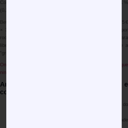
Comparado a um depósito de 20 €, onde a taxa cai para 1 %
(0,20 €), o “gratuito” revela-se um piamáu em miniatura.
Betclic, por exemplo, usa um requisito de 30× no bónus. 5 €
× 30 = 150 € de volume de apostas. Se ganhares 1 € por
rodada em Gonzo’s Quest, precisas de 150 jogadas para
libertar o bónus – tempo suficiente para perceber que a
“gratuidade” não cobre a tua conta de luz.
Onde jogar casino online Setúbal – o guia cínico que
ninguém pediu
Armadilhas ocultas nos termos e
condições
Limite de ganho: 25 € máximo, independentemente do
número de vitórias.
Jogo restrito: apenas slots de baixa volatilidade
contam para o roll‑over.