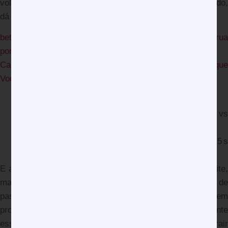
volume, resultando em €150 000 retidos, o que, convertido,
dá 7 milhões de cliques inúteis nas páginas de apoio.
bets 50 free spins sem depósito Portugal: a verdade crua
por trás das promessas de “gratuito”
Casino Bonus Rodadas Gratis: O Engodo Matemático que
Você Não Precisa
Tempo médio de aprovação: 48 minutos (Betclic)
Taxa de reversão de bónus: 15 % (não licenciado) vs
3 % (licenciado)
Velocidade de spin em slots populares: 0,5 s
(Starburst)
E ainda tem o “VIP” que prometem ser tratamento de elite,
mas que, na prática, parece o serviço de um motel de
passagem com cortina nova. O termo “gift” aparece em
promoções como “gift de €10”, mas quem dá realmente
esse dinheiro? Ninguém. É apenas um artifício para atrair