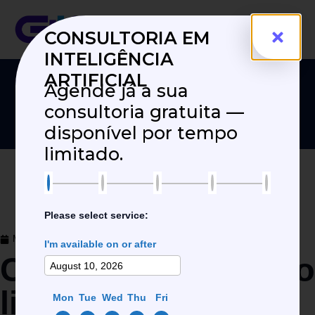
CONSULTORIA EM
INTELIGÊNCIA
ARTIFICIAL​
Agende já a sua
consultoria gratuita —
disponível por tempo
limitado.
Voltar
Please select service:
May 17, 2026
I'm available on or after
Casino não
licenciado
Mon
Tue
Wed
Thu
Fri