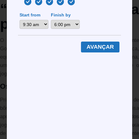
“gift” que nunca
Start from
Finish by
paga
O que realmente incomoda nos sites de casino Monte
AVANÇAR
Gordo online é a promessa de bônus que, na prática,
equivale a um saco de papéis vazios. 7 vezes por semana,
um novo “gift” surge e desaparece antes mesmo de o
jogador entender as cláusulas de turnover.
Os números por trás das promoções
Primeiro, vamos fazer contas: um jogador recebe 50€ de
bônus, mas para transformar isso em dinheiro real precisa
apostar 15 vezes o valor. 50 × 15 = 750€. A maioria dos
jogadores desiste antes de chegar aos 200€, porque a taxa
de retorno nas slots de alta volatilidade raramente