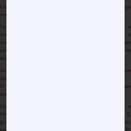
Casino estrangeiro com bónus de boas vindas: O truque
matemático que ninguém lhe conta
Se compararmos a retirada de 100 € no Betway versus a
mesma quantia no PokerStars, a diferença é de 2 dias a
mais de espera. 2 × 24 = 48 horas extras, tempo que
poderia ser usado para analisar estratégias em vez de
esperar por um pagamento que nunca chega.
As táticas slots progressivos que nenhum casino quer que
descubras
O “bônus de registro cassino” é uma ilusão de grande
escala
Um detalhe irritante que já me fez perder a paciência: a
fonte minúscula nos termos de saque, tamanho 8,
praticamente ilegível no mobile. Cada vez que tento ler,
parece que o casino está a brincar de “esconde-esconde”