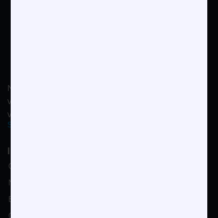
Nosso diferencial está na combinação entre
velocidade de entrega, qualidade técnica e
visão estratégica.
Saiba Mais
Institucional
Quem somos
Nossos Serviços
Blog
Contactos