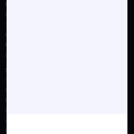
Blog
Contactos
Termos e Condições
Política de Privacidade
Maus Dados Salvos
Livro de Reclamações
Serviços
Software à Medida
Agentes de IA
Plugins para Wordpress
Consultoria
APIs de Integrações
Growth Marketing