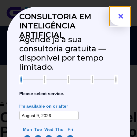
CONSULTORIA EM
INTELIGÊNCIA
ARTIFICIAL​
Agende já a sua
consultoria gratuita —
disponível por tempo
limitado.
Voltar
Please select service:
May 17, 2026
I'm available on or after
Casino móvel
Portugal: o lado
Mon
Tue
Wed
Thu
Fri