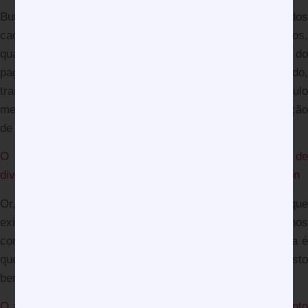
But the real kicker is the font size. A maioria dos
caça‑nas‑caça de slot usa 10 pt para números críticos,
quase ilegível sob a luz do sol. Tentar ler o “valor do
pagamento” no meio de um parque, com a tela refletindo,
transforma cada read‑only em uma operação de cálculo
mental quase tão complexa quanto resolver uma equação
de segundo grau.
O cassino em Estoril Portugal não é um parque de
diversão, é uma calculadora de perdas com luzes de néon
Or, para fechar, a política de “cancelamento de bônus” que
exige que o jogador não jogue mais de 5 turnos
consecutivos sem um depósito adicional de 50 €. A ironia é
que, ao cumprir a regra, o utilizador já perdeu o suposto
benefício, tornando a política um círculo vicioso.
O app de roleta online que deixa os “VIP” tão úteis quanto