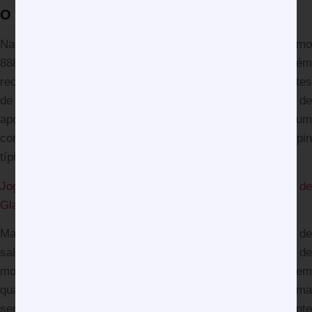
O truque dos termos de uso
Nas letras miúdas, a maioria dos operadores, como
888casino, impõe um rollover de 30 x o “bônus”. Se alguém
recebe 10 € de “free” spins, precisará apostar 300 € antes
de poder retirar algo. A comparação é simples: 300 € de
apostas são quase como comprar 15 ingressos para um
concerto de fado, quando o retorno esperado de um spin
típico fica em torno de 2,5 €.
Jogos do Casino de Lisboa: O Desastre Vestido de
Glamour que Ninguém Quer Admitir
Mas há quem acredite que o VIP seja uma espécie de
salvador. Na realidade, o “VIP” parece mais um quarto de
motel recém‑pintado: luzes de LED brilhantes, porém sem
qualquer conforto real. O benefício mais notável costuma
ser um limite de depósito aumentado em 15 % – suficiente